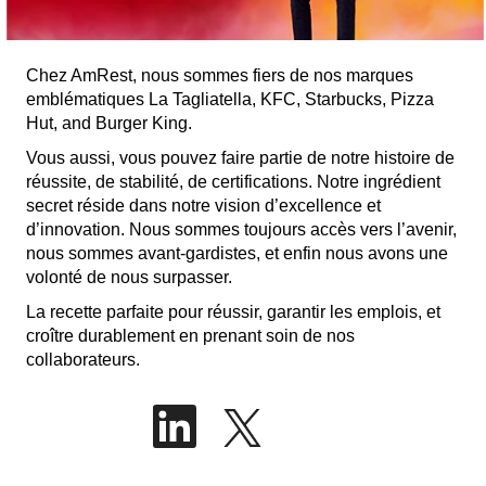
Chez AmRest, nous sommes fiers de nos marques
emblématiques La Tagliatella, KFC, Starbucks, Pizza
Hut, and Burger King.
Vous aussi, vous pouvez faire partie de notre histoire de
réussite, de stabilité, de certifications. Notre ingrédient
secret réside dans notre vision d’excellence et
d’innovation. Nous sommes toujours accès vers l’avenir,
nous sommes avant-gardistes, et enfin nous avons une
volonté de nous surpasser.
La recette parfaite pour réussir, garantir les emplois, et
croître durablement en prenant soin de nos
collaborateurs.
S
S
’
’
o
o
u
u
v
v
r
r
e