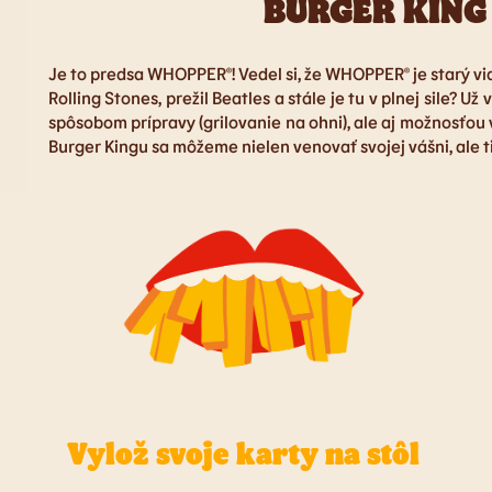
BURGER KING j
Je to predsa WHOPPER®! Vedel si, že WHOPPER® je starý viac
Rolling Stones, prežil Beatles a stále je tu v plnej sil
spôsobom prípravy (grilovanie na ohni), ale aj možnosťou 
Burger Kingu sa môžeme nielen venovať svojej vášni, ale t
Vylož svoje karty na stôl