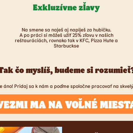
Exkluzívne zľavy
Na smene sa naješ aj napiješ za hubičku.
A po práci si môžeš užiť 25% zľavu v našich
reštauráciách, rovnako tak v KFC, Pizza Hute a
Starbuckse
Tak čo myslíš, budeme si rozumieť
e áno! Pridaj sa k nám a poďme spoločne pracovať na skvel
VEZMI MA NA VOĽNÉ MIEST