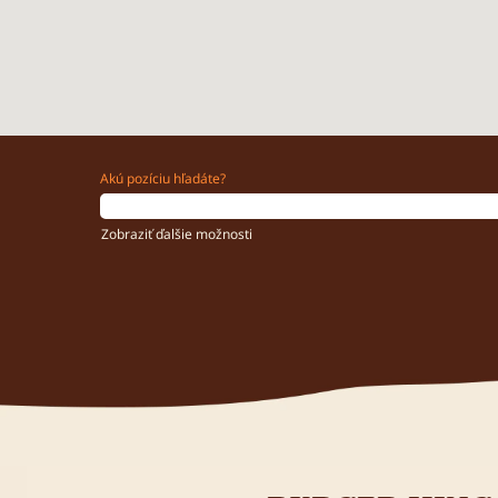
Akú pozíciu hľadáte?
Zobraziť ďalšie možnosti