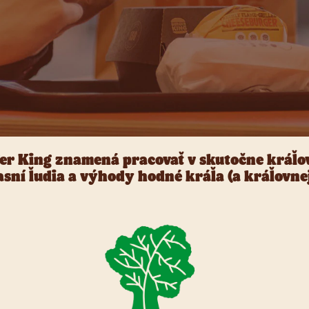
er King znamená pracovať v skutočne kráľo
sní ľudia a výhody hodné kráľa (a kráľovnej