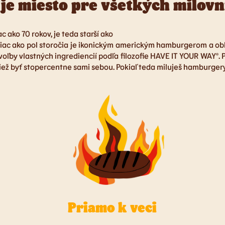
e miesto pre všetkých milovn
 ako 70 rokov, je teda starší ako
e? Už viac ako pol storočia je ikonickým americkým hamburgerom 
voľby vlastných ingrediencií podľa filozofie HAVE IT YOUR WAY®. P
iež byť stopercentne sami sebou. Pokiaľ teda miluješ hamburgery,
Priamo k veci