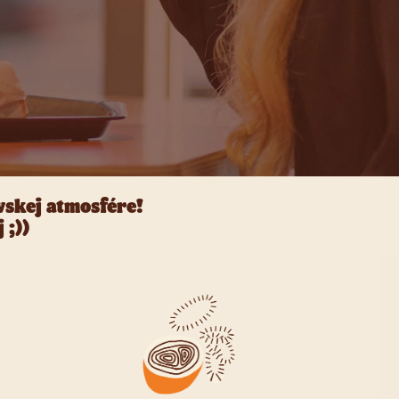
vskej atmosfére!
 ;))