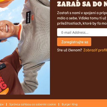
ZARAĎ SA DO 
Zostaň s nami v spojení a prip
málo o sebe. Vďaka tomu ti už
príležitostiach, ktoré by ťa mo
Ste už členom?
Zobraziť profil
jov
Správca súhlasu so súbormi cookie
Burger King