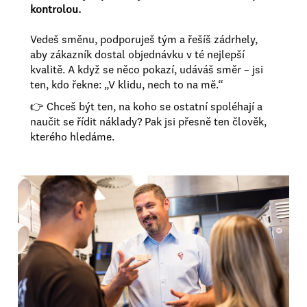
kontrolou.
Vedeš směnu, podporuješ tým a řešíš zádrhely,
aby zákazník dostal objednávku v té nejlepší
kvalitě. A když se něco pokazí, udáváš směr – jsi
ten, kdo řekne: „V klidu, nech to na mě.“
👉 Chceš být ten, na koho se ostatní spoléhají a
naučit se řídit náklady? Pak jsi přesně ten člověk,
kterého hledáme.