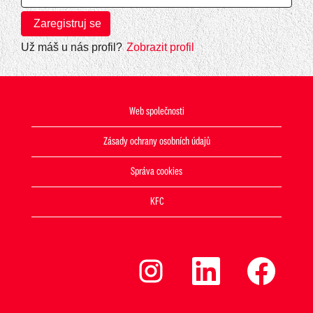
Už máš u nás profil?
Zobrazit profil
Web společnosti
Zásady ochrany osobních údajů
Správa cookies
KFC
O
O
O
t
t
t
e
e
e
v
v
v
ř
ř
ř