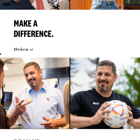
MAKE A
DIFFERENCE.
Práce v
AmRestu ti
může změnit
život. Máš to
ve svých rukou,
ale my ti
poskytneme
správné
prostředí a
nástroje, které
k tomu budeš