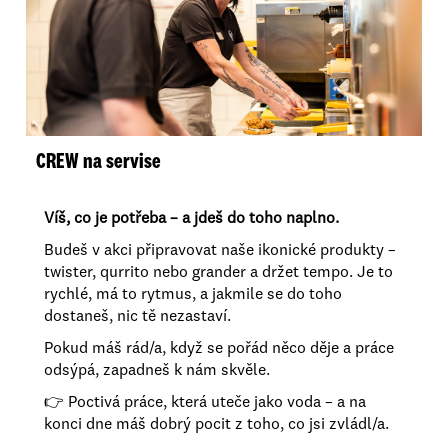
CREW na servise
Víš, co je potřeba – a jdeš do toho naplno.
Budeš v akci připravovat naše ikonické produkty –
twister, qurrito nebo grander a držet tempo. Je to
rychlé, má to rytmus, a jakmile se do toho
dostaneš, nic tě nezastaví.
Pokud máš rád/a, když se pořád něco děje a práce
odsýpá, zapadneš k nám skvěle.
👉 Poctivá práce, která uteče jako voda – a na
konci dne máš dobrý pocit z toho, co jsi zvládl/a.