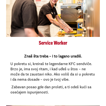
Service Worker
Znaš šta treba – i to lagano uradiš.
U pokretu si, kreiraš te legendarne KFC sendviče.
Brzo je, ima svoj ritam, i kad uđeš u štos – ne
može da te zaustavi niko. Ako voliš da si u pokretu
i da nema dosade – ovo je tvoj vibe.
Zabavan posao gde dan proleti, a ti odeš kući sa
osećajem ispunjenosti.