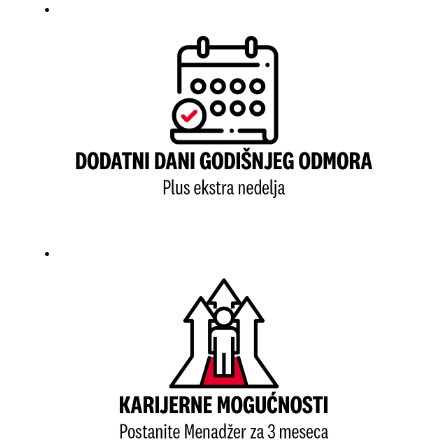
stvorimo mesto
gde želite da
radite.
Dođite, pridružite
nam se i povedite
Vaše prijatelje sa
sobom. Bilo da je
u pitanju samo
letnji raspust ili
razvoj karijere,
dobrodošli ste.