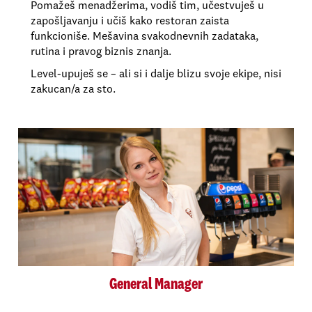
Pomažeš menadžerima, vodiš tim, učestvuješ u
zapošljavanju i učiš kako restoran zaista
funkcioniše. Mešavina svakodnevnih zadataka,
rutina i pravog biznis znanja.
Level-upuješ se – ali si i dalje blizu svoje ekipe, nisi
zakucan/a za sto.
General Manager