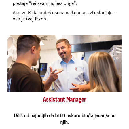
postaje “rešavam ja, bez brige”.
Ako voliš da budeš osoba na koju se svi oslanjaju –
ovo je tvoj fazon.
Assistant Manager
Učiš od najboljih da bi i ti uskoro bio/la jedan/a od
njih.