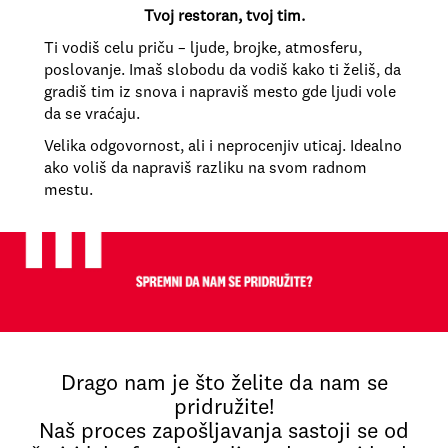
Tvoj restoran, tvoj tim.
Ti vodiš celu priču – ljude, brojke, atmosferu,
poslovanje. Imaš slobodu da vodiš kako ti želiš, da
gradiš tim iz snova i napraviš mesto gde ljudi vole
da se vraćaju.
Velika odgovornost, ali i neprocenjiv uticaj. Idealno
ako voliš da napraviš razliku na svom radnom
mestu.
Drago nam je što želite da nam se
pridružite!
Naš proces zapošljavanja sastoji se od