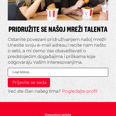
PRIDRUŽITE SE NAŠOJ MREŽI TALENTA
Ostanite povezani pridruživanjem našoj mreži!
Unesite svoju e-mail adresu i recite nam nešto
o sebi, a mi ćemo Vas obaveštavati o
predstojećim dogaðajima i prilikama koje
odgovaraju Vašim interesovanjima.
Već ste član našeg tima?
Pogledajte profil
Korporativni website