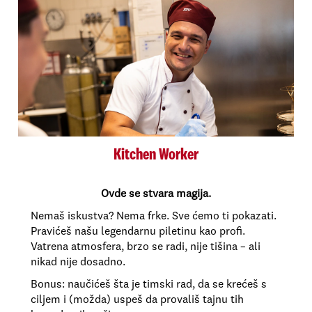
Kitchen Worker
Ovde se stvara magija.
Nemaš iskustva? Nema frke. Sve ćemo ti pokazati.
Pravićeš našu legendarnu piletinu kao profi.
Vatrena atmosfera, brzo se radi, nije tišina – ali
nikad nije dosadno.
Bonus: naučićeš šta je timski rad, da se krećeš s
ciljem i (možda) uspeš da provališ tajnu tih