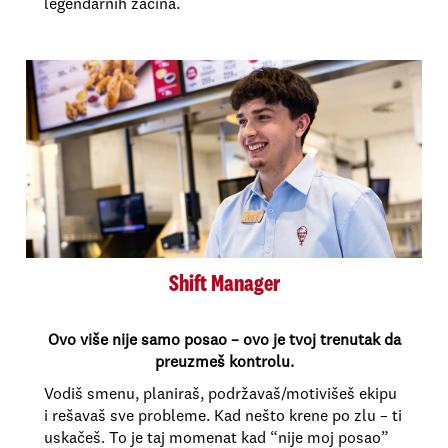
legendarnih začina.
Shift Manager
Ovo više nije samo posao – ovo je tvoj trenutak da
preuzmeš kontrolu.
Vodiš smenu, planiraš, podržavaš/motivišeš ekipu
i rešavaš sve probleme. Kad nešto krene po zlu – ti
uskačeš. To je taj momenat kad “nije moj posao”