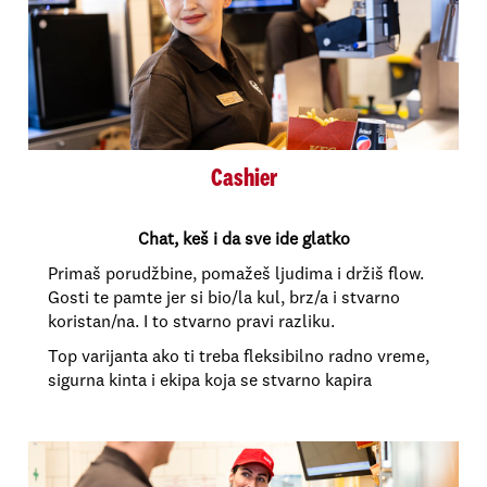
Cashier
Chat, keš i da sve ide glatko
Primaš porudžbine, pomažeš ljudima i držiš flow.
Gosti te pamte jer si bio/la kul, brz/a i stvarno
koristan/na. I to stvarno pravi razliku.
Top varijanta ako ti treba fleksibilno radno vreme,
sigurna kinta i ekipa koja se stvarno kapira