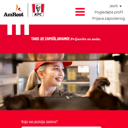
Jezik
Pogledajte profil
Prijava zaposlenog
Koja vas pozicija zanima?