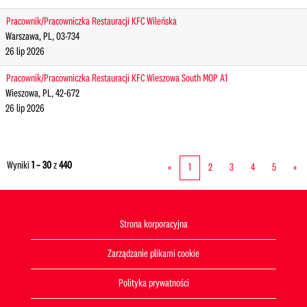
Pracownik/Pracowniczka Restauracji KFC Wileńska
Warszawa, PL, 03-734
26 lip 2026
Pracownik/Pracowniczka Restauracji KFC Wieszowa South MOP A1
Wieszowa, PL, 42-672
26 lip 2026
Wyniki
1 – 30
z
440
«
1
2
3
4
5
»
Strona korporacyjna
Zarządzanie plikami cookie
Polityka prywatności