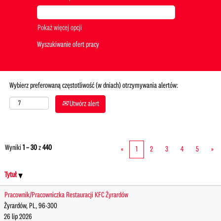
Pokaż więcej opcji
Wybierz preferowaną częstotliwość (w dniach) otrzymywania alertów:
Utwórz alert
Wyniki
1 – 30
z
440
«
1
2
3
4
5
»
Tytuł
Pracownik/Pracowniczka Restauracji KFC Żyrardów
Żyrardów, PL, 96-300
26 lip 2026