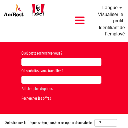
Langue
Visualiser le
profil
Identifiant de
l’employé
Manager
KFC
Quel poste recherchez-vous ?
FR
Où souhaitez-vous travailler ?
Afficher plus d’options
Sélectionnez la fréquence (en jours) de réception d’une alerte :