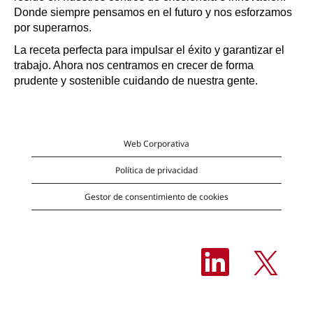
Donde siempre pensamos en el futuro y nos esforzamos
por superarnos.
La receta perfecta para impulsar el éxito y garantizar el
trabajo. Ahora nos centramos en crecer de forma
prudente y sostenible cuidando de nuestra gente.
Web Corporativa
Política de privacidad
Gestor de consentimiento de cookies
S
S
e
e
a
a
b
b
r
r
e
e
e
e
n
n