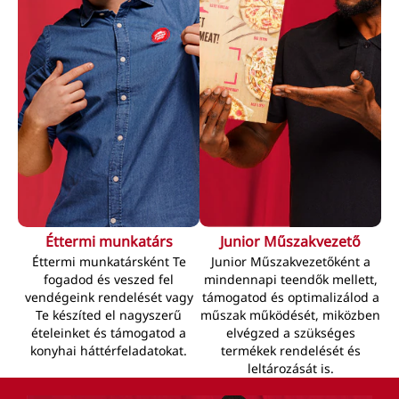
Éttermi munkatárs
Junior Műszakvezető
Éttermi munkatársként Te
Junior Műszakvezetőként a
fogadod és veszed fel
mindennapi teendők mellett,
vendégeink rendelését vagy
támogatod és optimalizálod a
Te készíted el nagyszerű
műszak működését, miközben
ételeinket és támogatod a
elvégzed a szükséges
konyhai háttérfeladatokat.
termékek rendelését és
leltározását is.