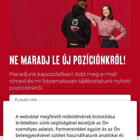
NE MARADJ LE ÚJ POZÍCIÓNKRÓL!
Maradjunk kapcsolatban! Add meg e-mail
címed és mi folyamatosan tájékoztatunk nyitott
pozícióinkról.
A weboldal megfelelő működésének biztosítása
Már regisztráltál?
Profil megtekintése
érdekében sütik segítségével kezeljük az Ön
személyes adatait. Partnereinkkel együtt és az Ön
beleegyezésével sütiket használhatunk analitikai és