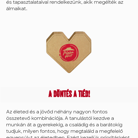
gondoskodjunk
és tapasztalataival rendelkezünk, akik megélték az
Rólad, mind a
álmaikat.
munkahelyén,
mind a
magánéletedben.
A döntés a tiéd!
Az életed és a jövőd néhány nagyon fontos
összetevő kombinációja. A tanulástól kezdve a
munkán át a gyerekekig, a családig és a barátokig
tudjuk, milyen fontos, hogy megtaláld a megfelelő
egyensúlyt az életedben. Ezért kezeljük prioritásként