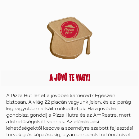
és jóléteddel.
rendelkezzen a
Munkavállalói
sikerhez
segítségnyújtási
szükséges
programunk
készségekkel és
(Life Compass)
támogatással.
jogi, pénzügyi és
egészségügyi
tanácsadást
nyújt Neked és
szeretteidnek.
Emellett
élvezheted
A jövő te vagy!
exkluzív
kedvezményeinket
márkáinknál és
A Pizza Hut lehet a jövőbeli karriered? Egészen
további
biztosan. A világ 22 piacán vagyunk jelen, és az iparág
juttatásokat is. A
legnagyobb márkáit működtetjük. Ha a jövődre
Pizza Hutnál
gondolsz, gondolj a Pizza Hutra és az AmRestre, mert
elkötelezettek
a lehetőségek itt vannak. Az előrelépési
vagyunk
lehetőségektől kezdve a személyre szabott fejlesztési
amellett, hogy
tervekig és képzésekig, olyan emberek történeteivel