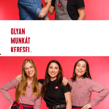
Olyan
munkát
keresel,
amely
megfelel az
ambícióidnak
és
igényeidnek?
Nálunk