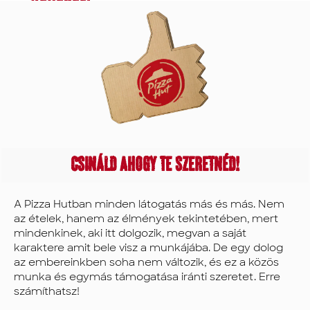
családi
amely
Kezdj nálunk, és
kötelezettségek
lépj feljebb a
vagy egyéb
megfelel az
ranglétrán a
kötelezettségek
kiszolgálótól a
ambícióidnak
között
menedzserig,
zsonglőrködik,
és
vagy fedezze fel
mi segítünk
a lehetőségeket
megtalálni a
igényeidnek?
más AmRest
megfelelő
márkákon belül
egyensúlyt.
Nálunk
esetleg az
Csináld ahogy Te szeretnéd!
irodánkban.
megtalálod!
Átfogó képzési
programokat is
A Pizza Hutban minden látogatás más és más. Nem
Átfogó
kínálunk,
az ételek, hanem az élmények tekintetében, mert
juttatások
beleértve a
mindenkinek, aki itt dolgozik, megvan a saját
és jóléti
nyelvtanulási
karaktere amit bele visz a munkájába. De egy dolog
támogatások
platformokhoz
az embereinkben soha nem változik, és ez a közös
való ingyenes
munka és egymás támogatása iránti szeretet. Erre
Törődünk a Te
hozzáférést, így
számíthatsz!
egészségeddel
biztosítva, hogy