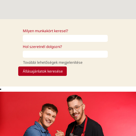
Milyen munkakört keresel?
Hol szeretnél dolgozni?
További lehetőségek megjelenítése