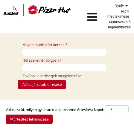
Nyelv
Profil
megtekintése
Munkavállaló
bejelentkezés
állásajánlatok_PH_HU
Milyen munkakört keresel?
Hol szeretnél dolgozni?
További lehetőségek megjelenítése
Válassza ki, milyen gyakran (nap) szeretne értesítést kapni:
Értesítés létrehozása