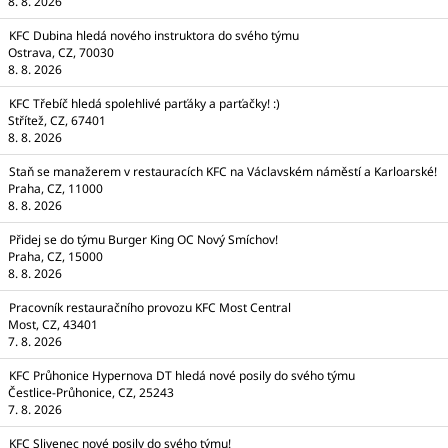
8. 8. 2026
KFC Dubina hledá nového instruktora do svého týmu
Ostrava, CZ, 70030
8. 8. 2026
KFC Třebíč hledá spolehlivé parťáky a parťačky! :)
Střítež, CZ, 67401
8. 8. 2026
Staň se manažerem v restauracích KFC na Václavském náměstí a Karloarské!
Praha, CZ, 11000
8. 8. 2026
Přidej se do týmu Burger King OC Nový Smíchov!
Praha, CZ, 15000
8. 8. 2026
Pracovník restauračního provozu KFC Most Central
Most, CZ, 43401
7. 8. 2026
KFC Průhonice Hypernova DT hledá nové posily do svého týmu
Čestlice-Průhonice, CZ, 25243
7. 8. 2026
KFC Slivenec nové posily do svého týmu!