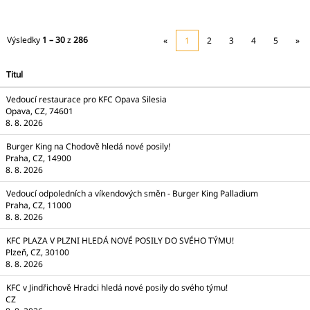
Výsledky
1 – 30
z
286
«
1
2
3
4
5
»
Titul
Vedoucí restaurace pro KFC Opava Silesia
Opava, CZ, 74601
8. 8. 2026
Burger King na Chodově hledá nové posily!
Praha, CZ, 14900
8. 8. 2026
Vedoucí odpoledních a víkendových směn - Burger King Palladium
Praha, CZ, 11000
8. 8. 2026
KFC PLAZA V PLZNI HLEDÁ NOVÉ POSILY DO SVÉHO TÝMU!
Plzeň, CZ, 30100
8. 8. 2026
KFC v Jindřichově Hradci hledá nové posily do svého týmu!
CZ