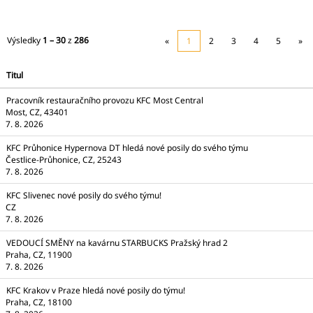
Výsledky
1 – 30
z
286
«
1
2
3
4
5
»
Titul
Pracovník restauračního provozu KFC Most Central
Most, CZ, 43401
7. 8. 2026
KFC Průhonice Hypernova DT hledá nové posily do svého týmu
Čestlice-Průhonice, CZ, 25243
7. 8. 2026
KFC Slivenec nové posily do svého týmu!
CZ
7. 8. 2026
VEDOUCÍ SMĚNY na kavárnu STARBUCKS Pražský hrad 2
Praha, CZ, 11900
7. 8. 2026
KFC Krakov v Praze hledá nové posily do týmu!
Praha, CZ, 18100