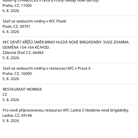
Kavárny STARBUCKS v centru Prahy hledají nové baristy!
Praha, CZ, 11000
6. 8. 2026
Staň se vedoucím směny v KFC Písek!
Písek, CZ, 39701
6. 8. 2026
KFC DEVĚT KŘÍŽŮ SMĚR BRNO HLEDÁ NOVÉ BRIGÁDNÍKY. SVOZ ZDARMA.
ODMĚNA 154-164 KČ/HOD.
Zálesná Zhoř, CZ, 66484
5. 8. 2026
Staň se vedoucím směny v restauraci KFC v Praze 6
Praha, CZ, 16000
5. 8. 2026
RESTAURANT WORKER
CZ
5. 8. 2026
Pro nově připravovanou restauraci KFC Ladná 2 hledáme nové brigádníky.
Ladná, CZ, 69146
5. 8. 2026