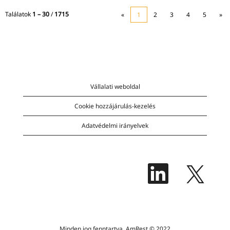
Találatok
1 – 30
/
1715
«
1
2
3
4
5
»
Vállalati weboldal
Cookie hozzájárulás-kezelés
Adatvédelmi irányelvek
Ú
Ú
j
j
f
f
ü
ü
l
l
ö
ö
n
n
n
n
y
y
í
í
l
Minden jog fenntartva. AmRest © 2022
l