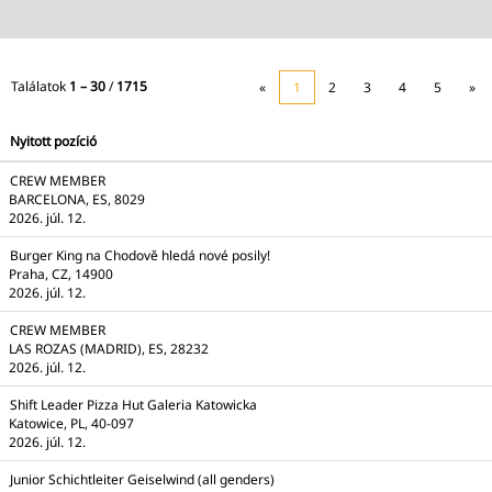
Találatok
1 – 30
/
1715
«
1
2
3
4
5
»
Nyitott pozíció
CREW MEMBER
BARCELONA, ES, 8029
2026. júl. 12.
Burger King na Chodově hledá nové posily!
Praha, CZ, 14900
2026. júl. 12.
CREW MEMBER
LAS ROZAS (MADRID), ES, 28232
2026. júl. 12.
Shift Leader Pizza Hut Galeria Katowicka
Katowice, PL, 40-097
2026. júl. 12.
Junior Schichtleiter Geiselwind (all genders)