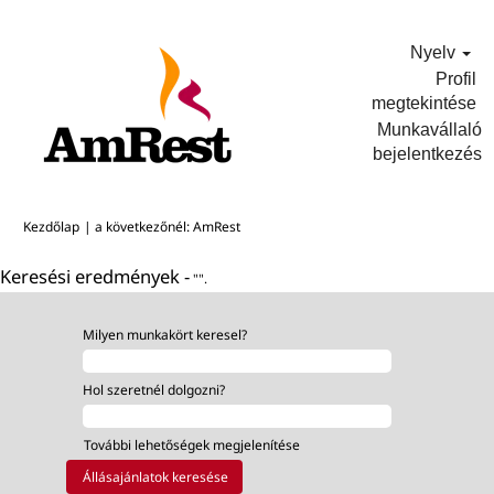
Nyelv
Profil
megtekintése
Munkavállaló
bejelentkezés
(aktuális
Kezdőlap
|
a következőnél: AmRest
oldal)
Keresési eredmények -
"".
Milyen munkakört keresel?
Hol szeretnél dolgozni?
További lehetőségek megjelenítése