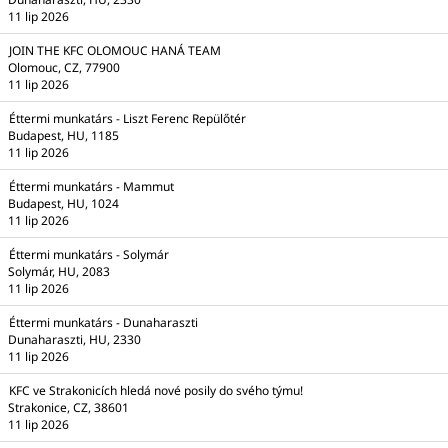
11 lip 2026
JOIN THE KFC OLOMOUC HANÁ TEAM
Olomouc, CZ, 77900
11 lip 2026
Éttermi munkatárs - Liszt Ferenc Repülőtér
Budapest, HU, 1185
11 lip 2026
Éttermi munkatárs - Mammut
Budapest, HU, 1024
11 lip 2026
Éttermi munkatárs - Solymár
Solymár, HU, 2083
11 lip 2026
Éttermi munkatárs - Dunaharaszti
Dunaharaszti, HU, 2330
11 lip 2026
KFC ve Strakonicích hledá nové posily do svého týmu!
Strakonice, CZ, 38601
11 lip 2026