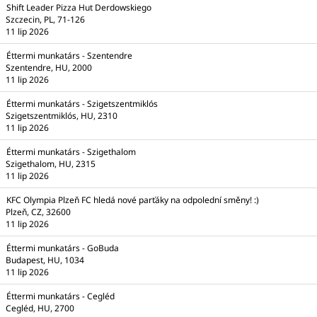
Shift Leader Pizza Hut Derdowskiego
Szczecin, PL, 71-126
11 lip 2026
Éttermi munkatárs - Szentendre
Szentendre, HU, 2000
11 lip 2026
Éttermi munkatárs - Szigetszentmiklós
Szigetszentmiklós, HU, 2310
11 lip 2026
Éttermi munkatárs - Szigethalom
Szigethalom, HU, 2315
11 lip 2026
KFC Olympia Plzeň FC hledá nové parťáky na odpolední směny! :)
Plzeň, CZ, 32600
11 lip 2026
Éttermi munkatárs - GoBuda
Budapest, HU, 1034
11 lip 2026
Éttermi munkatárs - Cegléd
Cegléd, HU, 2700