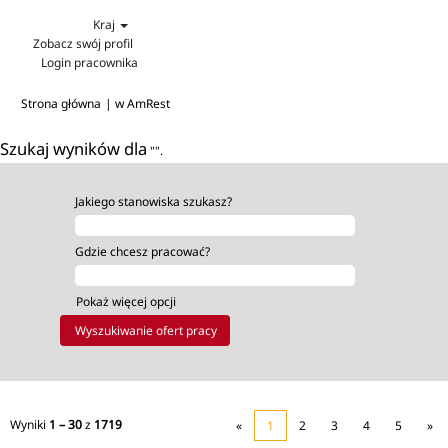
Kraj
Zobacz swój profil
Login pracownika
(bieżąca
Strona główna
|
w AmRest
strona)
Szukaj wyników dla
"".
Jakiego stanowiska szukasz?
Gdzie chcesz pracować?
Pokaż więcej opcji
Wyniki
1 – 30
z
1719
«
1
2
3
4
5
»