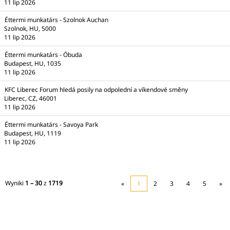
11 lip 2026
Éttermi munkatárs - Szolnok Auchan
Szolnok, HU, 5000
11 lip 2026
Éttermi munkatárs - Óbuda
Budapest, HU, 1035
11 lip 2026
KFC Liberec Forum hledá posily na odpolední a víkendové směny
Liberec, CZ, 46001
11 lip 2026
Éttermi munkatárs - Savoya Park
Budapest, HU, 1119
11 lip 2026
Wyniki
1 – 30
z
1719
«
1
2
3
4
5
»