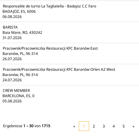
Responsable de turno La Tagliatella - Badajoz C.C Faro
BADAJOZ, ES, 6006
06.08.2026
BARISTA
Baia Mare, RO, 430242
31.07.2026
Pracownik/Pracowniczka Restauracji KFC Baranów East
Baranów, PL, 96-314
26.07.2026
Pracownik/Pracowniczka Restauracji KFC Baranów Orlen A2 West
Baranów, PL, 96-314
24.07.2026
CREW MEMBER
BARCELONA, ES, 0
05.08.2026
Ergebnisse
1 – 30
von
1715
«
1
2
3
4
5
»