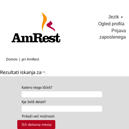
Jezik
Ogled profila
Prijava
zaposlenega
(trenutna
Domov
|
pri AmRest
stran)
Rezultati iskanja za
"".
Katero vlogo iščeš?
Kje želiš delati?
Prikaži več možnosti