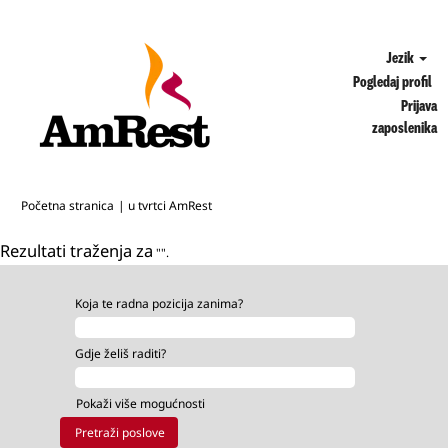
Jezik
Pogledaj profil
Prijava
zaposlenika
(trenutačna
Početna stranica
|
u tvrtci AmRest
stranica)
Rezultati traženja za
"".
Koja te radna pozicija zanima?
Gdje želiš raditi?
Pokaži više mogućnosti