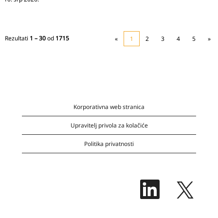
Rezultati
1 – 30
od
1715
«
1
2
3
4
5
»
Korporativna web stranica
Upravitelj privola za kolačiće
Politika privatnosti
O
O
t
t
v
v
a
a
r
r
a
a
s