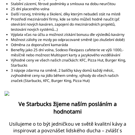
Stabilní zázemí, férové podmínky a smlouva na dobu neurčitou
25 dní placeného volna
Další rozvoj, tréninky a školení, díky kterým nebudeš stát na místě
Prostředí mezinárodní firmy, kde se toho můžeš hodně naučit (př.
otevírání nových kaváren, zapojení do mezinárodních projektů,
testování nových systémů…)
Výplata včas na účtu a možnost získání bonusu dle výsledků kavárny
Možnost zálohy ze mzdy po odpracované směně (po zkušební době)
Odměna za doporučení kamaráda
Benefity jako 25 dní volna, Sodexo Flexipass cafeterie ve výši 1000,-
měsíčně nebo možnost Multisport karty a jazykového vvzdělávání
Výhodné ceny ve všech našich značkách: KFC, Pizza Hut, Burger King,
Starbucks
3 nápoje zdarma na směně, 2 balíčky kávy domů každý měsíc,
zvýhodněné ceny na jídlo během směny, výhody do všech našich
značek (Starbucks, KFC, Burger King, Pizza Hut)
Ve Starbucks žijeme naším posláním a
hodnotami
Usilujeme o to být jedničkou ve světě kvalitní kávy a
inspirovat a povznášet lidského ducha – zvlášť s