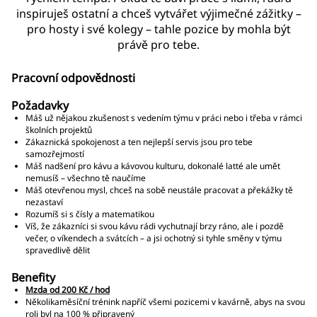
inspiruješ ostatní a chceš vytvářet výjimečné zážitky –
pro hosty i své kolegy – tahle pozice by mohla být
právě pro tebe.
Pracovní odpovědnosti
Požadavky
Máš už nějakou zkušenost s vedením týmu v práci nebo i třeba v rámci
školních projektů
Zákaznická spokojenost a ten nejlepší servis jsou pro tebe
samozřejmostí
Máš nadšení pro kávu a kávovou kulturu, dokonalé latté ale umět
nemusíš – všechno tě naučíme
Máš otevřenou mysl, chceš na sobě neustále pracovat a překážky tě
nezastaví
Rozumíš si s čísly a matematikou
Víš, že zákazníci si svou kávu rádi vychutnají brzy ráno, ale i pozdě
večer, o víkendech a svátcích – a jsi ochotný si tyhle směny v týmu
spravedlivě dělit
Benefity
Mzda od 200 Kč / hod
Několikaměsíční trénink napříč všemi pozicemi v kavárně, abys na svou
roli byl na 100 % připravený