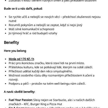
Zůstáváš v klidu i během rušných směn a jdeš příkladem ostatním
Bude se ti u nás dařit, pokud:
Se rychle učíš a nebojíš se nových věcí – předchozí zkušenosti nejsou
nutné
Rozumíš pokynům a nebojíš se zeptat, když si nejsi jistý
Máš silné komunikační schopnosti
Jsi týmový hráč a rád buduješ vztahy
Benefity
Here you belong
Mzda od 170 Kč / h
Práci pro ikonickou značku, která staví lidi na první místo.
Přátelskou kulturu, kde se potkávají lidé, kterým na sobě záleží.
Příležitost udělat každý den něco smysluplného.
Možnost osobního růstu díky rozmanitým příležitostem k učení a
rozvoji.
Podporu a péči – protože na tvém well-beingu nám záleží.
A navíc skvělé benefity:
Fuel Your Passion
: Slevy nejen ve Starbucks, ale i v našich dalších
značkách – KFC, Burger King a Pizza Hut