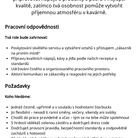
kvalitě, zatímco tvá osobnost pomůže vytvořit
příjemnou atmosféru v kavárně.
Pracovní odpovědnosti
Tvá role bude zahrnovat:
Poskytování skvělého servisu a vytváření vztahů s přístupem „zákazník
na prvním místě“
Přípravu kvalitních nápojů, kávy a jídla podle našich receptur a
standardů
Udržování čistého a organizovaného pracovního prostoru
Aktivní komunikaci se zákazníky a reagování na jejich potřeby
Požadavky
Koho hledáme:
Jednáš čestně, upřímně a v souladu s hodnotami Starbucks
Jsi flexibilní – nevadí ti ranní směny, večery, víkendy ani svátky
Chodíš do práce pravidelně a včas – tým se na tebe může spolehnout
S hrdostí oblékáš zelenou zástěru a dodržuješ dress code
Dodržuješ provozní pravidla, bezpečnostní standardy a zodpovědně
zacházíš s hotovostí