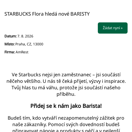
STARBUCKS Flora hledá nové BARISTY
Žádat nyní »
Datum:
7. 8. 2026
Místo:
Praha, CZ, 13000
Firma:
AmRest
Ve Starbucks nejsi jen zaměstnanec – jsi součástí
něčeho většího. U nás tě čeká přijetí, výzvy i inspirace.
Tvůj hlas tu má váhu, protože jsi součástí našeho
příběhu.
Přidej se k nám jako Barista!
Budeš tím, kdo vytváří nezapomenutelný zážitek pro
naše zákazníky. Pomocí svých dovedností budeš
připravovat nápoje a produkty s péčí a v nejlepší