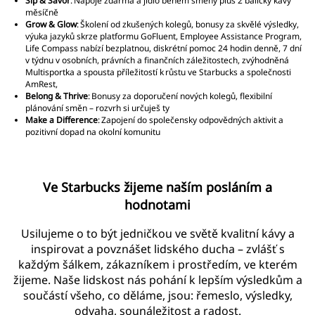
Sip & Savor
: Nápoje zdarma a jídlo během směny plus 2 balíčky kávy
měsíčně
Grow & Glow
: Školení od zkušených kolegů, bonusy za skvělé výsledky,
výuka jazyků skrze platformu GoFluent, Employee Assistance Program,
Life Compass nabízí bezplatnou, diskrétní pomoc 24 hodin denně, 7 dní
v týdnu v osobních, právních a finančních záležitostech, zvýhodněná
Multisportka a spousta příležitostí k růstu ve Starbucks a společnosti
AmRest,
Belong & Thrive
: Bonusy za doporučení nových kolegů, flexibilní
plánování směn – rozvrh si určuješ ty
Make a Difference
: Zapojení do společensky odpovědných aktivit a
pozitivní dopad na okolní komunitu
Ve Starbucks žijeme naším posláním a
hodnotami
Usilujeme o to být jedničkou ve světě kvalitní kávy a
inspirovat a povznášet lidského ducha – zvlášť s
každým šálkem, zákazníkem i prostředím, ve kterém
žijeme. Naše lidskost nás pohání k lepším výsledkům a
součástí všeho, co děláme, jsou: řemeslo, výsledky,
odvaha, sounáležitost a radost.