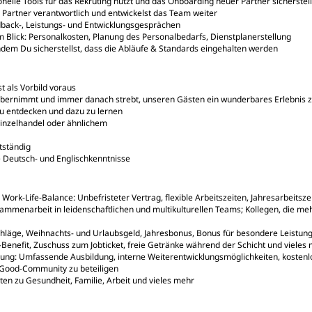
elle Tools für das Rekruting nutzt und das Onboarding neuer Partner sicherstell
r Partner verantwortlich und entwickelst das Team weiter
dback-, Leistungs- und Entwicklungsgesprächen
m Blick: Personalkosten, Planung des Personalbedarfs, Dienstplanerstellung
indem Du sicherstellst, dass die Abläufe & Standards eingehalten werden
t als Vorbild voraus
 übernimmt und immer danach strebt, unseren Gästen ein wunderbares Erlebnis z
zu entdecken und dazu zu lernen
Einzelhandel oder ähnlichem
tständig
 Deutsch- und Englischkenntnisse
rk-Life-Balance: Unbefristeter Vertrag, flexible Arbeitszeiten, Jahresarbeitsze
mmenarbeit in leidenschaftlichen und multikulturellen Teams; Kollegen, die meh
schläge, Weihnachts- und Urlaubsgeld, Jahresbonus, Bonus für besondere Leistun
-Benefit, Zuschuss zum Jobticket, freie Getränke während der Schicht und vieles
ung: Umfassende Ausbildung, interne Weiterentwicklungsmöglichkeiten, kostenlo
 Good-Community zu beteiligen
en zu Gesundheit, Familie, Arbeit und vieles mehr