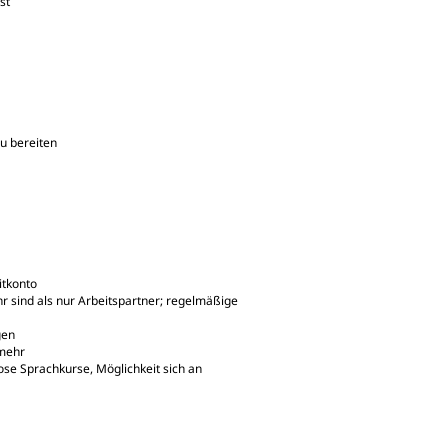
st
u bereiten
itkonto
r sind als nur Arbeitspartner; regelmäßige
gen
 mehr
se Sprachkurse, Möglichkeit sich an