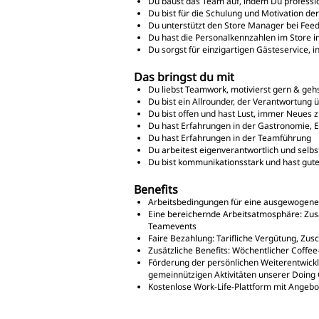
Du baust das Team auf, indem Du profession
Du bist für die Schulung und Motivation de
Du unterstützt den Store Manager bei Fee
Du hast die Personalkennzahlen im Store i
Du sorgst für einzigartigen Gästeservice, 
Das bringst du mit
Du liebst Teamwork, motivierst gern & gehs
Du bist ein Allrounder, der Verantwortung
Du bist offen und hast Lust, immer Neues 
Du hast Erfahrungen in der Gastronomie, 
Du hast Erfahrungen in der Teamführung
Du arbeitest eigenverantwortlich und selbs
Du bist kommunikationsstark und hast gute
Benefits
Arbeitsbedingungen für eine ausgewogene Wo
Eine bereichernde Arbeitsatmosphäre: Zusa
Teamevents
Faire Bezahlung: Tarifliche Vergütung, Zu
Zusätzliche Benefits: Wöchentlicher Coffee
Förderung der persönlichen Weiterentwickl
gemeinnützigen Aktivitäten unserer Doing
Kostenlose Work-Life-Plattform mit Angebot