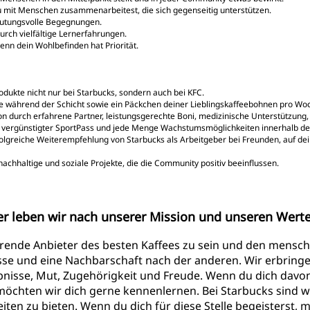
r du mit Menschen zusammenarbeitest, die sich gegenseitig unterstützen.
deutungsvolle Begegnungen.
urch vielfältige Lernerfahrungen.
denn dein Wohlbefinden hat Priorität.
rodukte nicht nur bei Starbucks, sondern auch bei KFC.
ke während der Schicht sowie ein Päckchen deiner Lieblingskaffeebohnen pro Wo
ition durch erfahrene Partner, leistungsgerechte Boni, medizinische Unterstützun
, vergünstigter SportPass und jede Menge Wachstumsmöglichkeiten innerhalb de
rfolgreiche Weiterempfehlung von Starbucks als Arbeitgeber bei Freunden, auf de
 nachhaltige und soziale Projekte, die die Community positiv beeinflussen.
er leben wir nach unserer Mission und unseren Wer
ührende Anbieter des besten Kaffees zu sein und den mensch
asse und eine Nachbarschaft nach der anderen. Wir erbringen
bnisse, Mut, Zugehörigkeit und Freude. Wenn du dich davo
 möchten wir dich gerne kennenlernen. Bei Starbucks sind wi
ten zu bieten. Wenn du dich für diese Stelle begeisterst, m