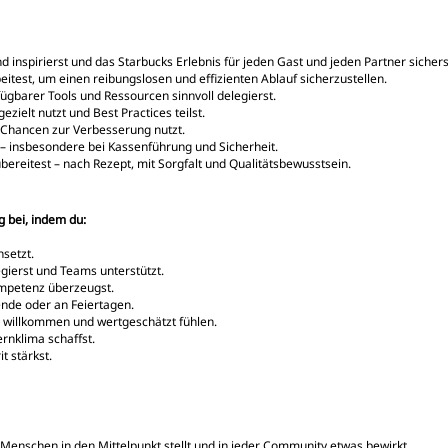
inspirierst und das Starbucks Erlebnis für jeden Gast und jeden Partner sicherst
est, um einen reibungslosen und effizienten Ablauf sicherzustellen.
fügbarer Tools und Ressourcen sinnvoll delegierst.
zielt nutzt und Best Practices teilst.
 Chancen zur Verbesserung nutzt.
st – insbesondere bei Kassenführung und Sicherheit.
ereitest – nach Rezept, mit Sorgfalt und Qualitätsbewusstsein.
 bei, indem du:
nsetzt.
ierst und Teams unterstützt.
mpetenz überzeugst.
nende oder an Feiertagen.
le willkommen und wertgeschätzt fühlen.
rnklima schaffst.
t stärkst.
n Menschen in den Mittelpunkt stellt und in jeder Community etwas bewirkt.