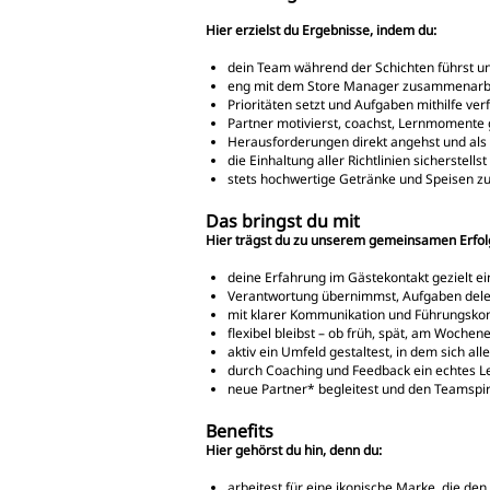
Hier erzielst du Ergebnisse, indem du:
dein Team während der Schichten führst und 
eng mit dem Store Manager zusammenarbeit
Prioritäten setzt und Aufgaben mithilfe ver
Partner motivierst, coachst, Lernmomente ge
Herausforderungen direkt angehst und als
die Einhaltung aller Richtlinien sicherstell
stets hochwertige Getränke und Speisen zub
Das bringst du mit
Hier trägst du zu unserem gemeinsamen Erfolg
deine Erfahrung im Gästekontakt gezielt ei
Verantwortung übernimmst, Aufgaben deleg
mit klarer Kommunikation und Führungsko
flexibel bleibst – ob früh, spät, am Woche
aktiv ein Umfeld gestaltest, in dem sich al
durch Coaching und Feedback ein echtes Le
neue Partner* begleitest und den Teamspiri
Benefits
Hier gehörst du hin, denn du:
arbeitest für eine ikonische Marke, die de