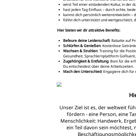
wirst Teil einer einladenden Kultur, in de
hast jeden Tag Einfluss – durch echte, be
kannst dich persönlich weiterentwickeln – d
fühlst dich unterstützt und wertgeschätzt, 
Hier bieten wir dir attraktive Benefits:
Befeure deine Leidenschaft
: Rabatte auf P
Schlürfen & Genießen
: Kostenlose Geträn
Wachsen & Strahlen
: Training für die Pos
Gesundheit, Sprachlernplattform GoFluent
Zugehörigkeit & Entfaltung
: Boni für die e
Du entscheidest über deine Arbeitszeiten.
Mach den Unterschied
: Engagiere dich für
Hi
Unser Ziel ist es, der weltweit f
fördern - eine Person, eine T
Menschlichkeit: Handwerk, Erge
ein Teil davon sein möchtest,
Beschäftigungsmöglichkei