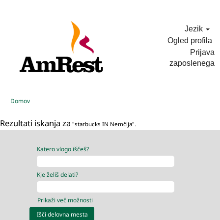
Jezik
Ogled profila
Prijava
zaposlenega
Domov
Rezultati iskanja za
"starbucks IN Nemčija".
Katero vlogo iščeš?
Kje želiš delati?
Prikaži več možnosti