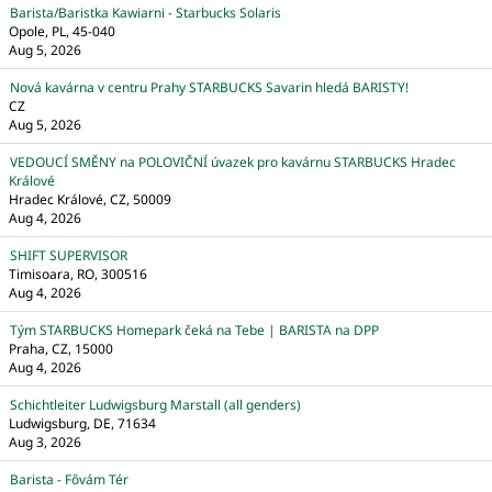
Barista/Baristka Kawiarni - Starbucks Solaris
Opole, PL, 45-040
Aug 5, 2026
Nová kavárna v centru Prahy STARBUCKS Savarin hledá BARISTY!
CZ
Aug 5, 2026
VEDOUCÍ SMĚNY na POLOVIČNÍ úvazek pro kavárnu STARBUCKS Hradec
Králové
Hradec Králové, CZ, 50009
Aug 4, 2026
SHIFT SUPERVISOR
Timisoara, RO, 300516
Aug 4, 2026
Tým STARBUCKS Homepark čeká na Tebe | BARISTA na DPP
Praha, CZ, 15000
Aug 4, 2026
Schichtleiter Ludwigsburg Marstall (all genders)
Ludwigsburg, DE, 71634
Aug 3, 2026
Barista - Fővám Tér