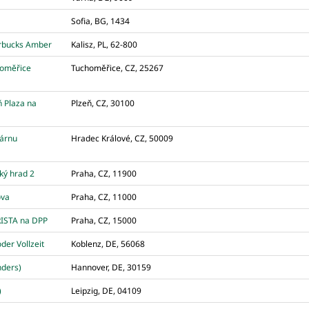
Sofia, BG, 1434
arbucks Amber
Kalisz, PL, 62-800
oměřice
Tuchoměřice, CZ, 25267
 Plaza na
Plzeň, CZ, 30100
árnu
Hradec Králové, CZ, 50009
ý hrad 2
Praha, CZ, 11900
ova
Praha, CZ, 11000
ISTA na DPP
Praha, CZ, 15000
der Vollzeit
Koblenz, DE, 56068
nders)
Hannover, DE, 30159
)
Leipzig, DE, 04109