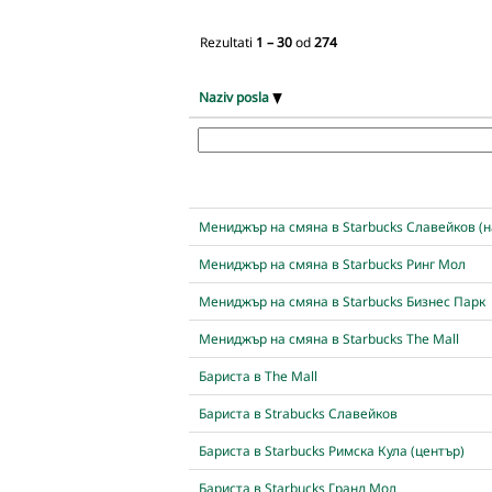
Rezultati
1 – 30
od
274
Naziv posla
Мениджър на смяна в Starbucks Славейков (н
Мениджър на смяна в Starbucks Ринг Мол
Мениджър на смяна в Starbucks Бизнес Парк
Мениджър на смяна в Starbucks The Mall
Бариста в The Mall
Бариста в Strabucks Славейков
Бариста в Starbucks Римска Кула (център)
Бариста в Starbucks Гранд Мол