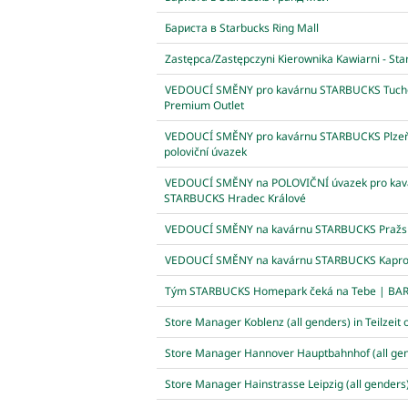
Бариста в Starbucks Ring Mall
Zastępca/Zastępczyni Kierownika Kawiarni - St
VEDOUCÍ SMĚNY pro kavárnu STARBUCKS Tuch
Premium Outlet
VEDOUCÍ SMĚNY pro kavárnu STARBUCKS Plzeň
poloviční úvazek
VEDOUCÍ SMĚNY na POLOVIČNÍ úvazek pro kav
STARBUCKS Hradec Králové
VEDOUCÍ SMĚNY na kavárnu STARBUCKS Pražsk
VEDOUCÍ SMĚNY na kavárnu STARBUCKS Kapr
Tým STARBUCKS Homepark čeká na Tebe | BAR
Store Manager Koblenz (all genders) in Teilzeit o
Store Manager Hannover Hauptbahnhof (all ge
Store Manager Hainstrasse Leipzig (all genders