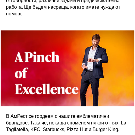
отговорности, различни задачи и предизвикателна
работа. Ще бъдем насреща, когато имате нужда от
помощ.
В АмРест се гордеем с нашите емблематични
брандове. Така че, нека да споменем някои от тях: La
Tagliatella, KFC, Starbucks, Pizza Hut и Burger King.