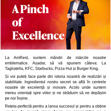
La AmRest, suntem mândri de mărcile noastre
emblematice. Așadar, să vă spunem câteva: La
Tagliatella, KFC, Starbucks, Pizza Hut și Burger King.
Și voi puteți face parte din istoria noastră de realizări și
stabilitate. Ingredientul nostru secret se află în centrele
noastre de excelență și inovare. Acolo unde suntem
mereu orientați spre viitor și ne străduim să ne depășim
pe noi înșine.
Rețeta perfectă pentru a lansa succesul și pentru a obține