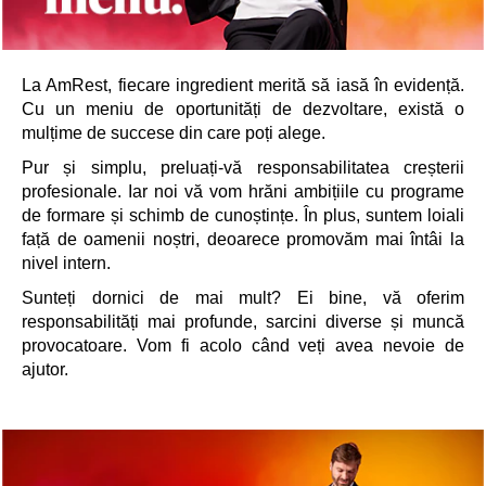
La AmRest, fiecare ingredient merită să iasă în evidență.
Cu un meniu de oportunități de dezvoltare, există o
mulțime de succese din care poți alege.
Pur și simplu, preluați-vă responsabilitatea creșterii
profesionale. Iar noi vă vom hrăni ambițiile cu programe
de formare și schimb de cunoștințe. În plus, suntem loiali
față de oamenii noștri, deoarece promovăm mai întâi la
nivel intern.
Sunteți dornici de mai mult? Ei bine, vă oferim
responsabilități mai profunde, sarcini diverse și muncă
provocatoare. Vom fi acolo când veți avea nevoie de
ajutor.