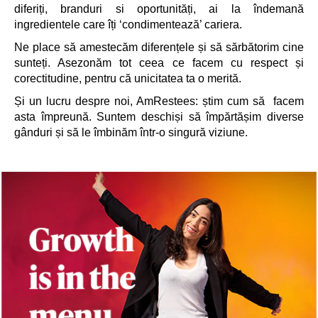
diferiți, branduri si oportunități, ai la îndemană
ingredientele care îți ‘condimentează’ cariera.
Ne place să amestecăm diferențele și să sărbătorim cine
sunteți. Asezonăm tot ceea ce facem cu respect și
corectitudine, pentru că unicitatea ta o merită.
Și un lucru despre noi, AmRestees: știm cum să facem
asta împreună. Suntem deschiși să împărtășim diverse
gânduri și să le îmbinăm într-o singură viziune.