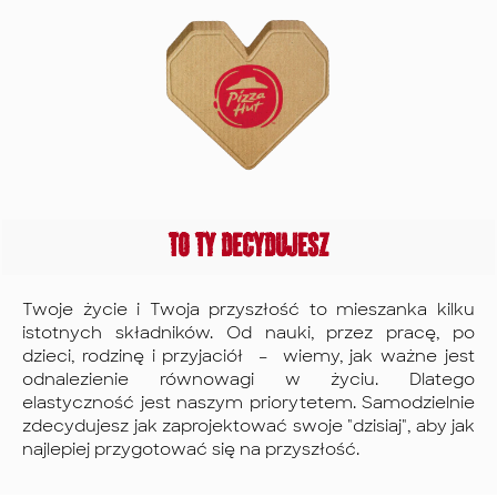
pakiet
benefitów. W
Pizza Hut
troszczymy się
o Ciebie –
zarówno w
pracy, jak i
poza nią!
To Ty decydujesz
Twoje życie i Twoja przyszłość to mieszanka kilku
istotnych składników. Od nauki, przez pracę, po
dzieci, rodzinę i przyjaciół – wiemy, jak ważne jest
odnalezienie równowagi w życiu. Dlatego
elastyczność jest naszym priorytetem. Samodzielnie
zdecydujesz jak zaprojektować swoje "dzisiaj", aby jak
najlepiej przygotować się na przyszłość.