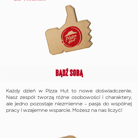
do swoich
kariery są
ambicji i
potrzeb.
nieograniczone.
Niezależnie od
potrzeb?
Zacznij z nami i
tego, czy
wspinaj się po
łączysz studia,
Mamy ją w
szczeblach
obowiązki
menu!
kariery od
rodzinne czy
kelnera do
inne
menedżera, a
Benefity i
zobowiązania,
nawet do ról w
wsparcie
pomożemy Ci
Bądź sobą
innych
dla
zachować
markach
dobrego
równowagę.
AmRest lub w
samopoczucia
Każdy dzień w Pizza Hut to nowe doświadczenie.
naszym biurze.
Nasz zespół tworzą różne osobowości i charaktery,
Oferujemy
ale jedno pozostaje niezmienne – pasja do wspólnej
Dbamy o
pracy i wzajemne wsparcie. Możesz na nas liczyć!
również
Twoje zdrowie
kompleksowe
i dobre
programy
samopoczucie.
szkoleniowe,
W ramach