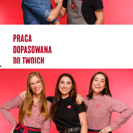
Praca
dopasowana
do Twoich
potrzeb i
stylu
życia?
Mamy ją w
menu!