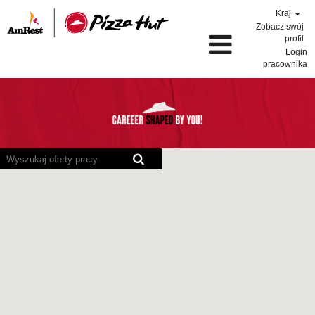
Kraj
Zobacz swój
profil
Login
pracownika
Poniższa
mapa
z
możliwością
wyszukiwania
nie
obsługuje
czytników
ekranu.