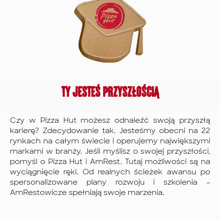
w tym
Programu
darmowy
Wsparcia
dostęp do
Pracowników
platformy do
(Life
nauki języków,
Compass)
chcemy dać Ci
oferujemy
wszystko,
pomoc
czego
prawną,
Ty jesteś przyszłością
potrzebujesz
finansową i
do osiągnięcia
zdrowotną dla
Czy w Pizza Hut możesz odnaleźć swoją przyszłą
sukcesu.
Ciebie i
karierę? Zdecydowanie tak. Jesteśmy obecni na 22
Twoich
rynkach na całym świecie i operujemy największymi
bliskich.
markami w branży. Jeśli myślisz o swojej przyszłości,
Dodatkowo
pomyśl o Pizza Hut i AmRest. Tutaj możliwości są na
czekają na
wyciągnięcie ręki. Od realnych ścieżek awansu po
Ciebie zniżki w
spersonalizowane plany rozwoju i szkolenia –
AmRestowicze spełniają swoje marzenia.
naszych
restauracjach
oraz szeroki