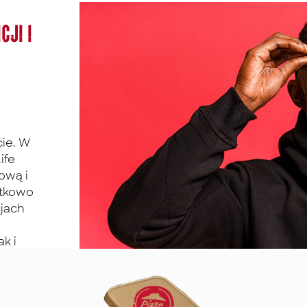
cji i
ie. W
ife
ową i
atkowo
cjach
ak i