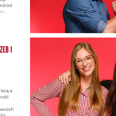
 wśród
m –
zeb i
racą a
wość
swoich
dia,