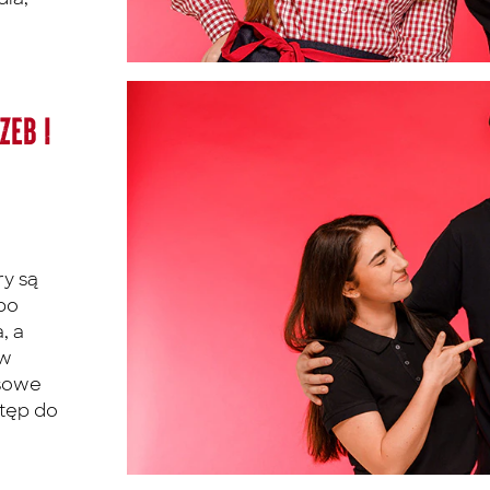
zeb i
ry są
 po
, a
 w
ksowe
tęp do
a