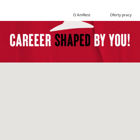
O AmRest
Oferty pracy