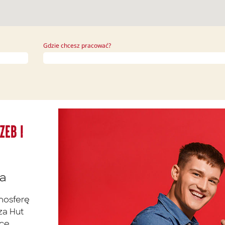
Gdzie chcesz pracować?
zeb i
ra
mosferę
za Hut
cę,