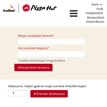
Nyelv
Profil
megtekintése
Munkavállaló
bejelentkezés
Milyen munkakört keresel?
Hol szeretnél dolgozni?
További lehetőségek megjelenítése
Válassza ki, milyen gyakran (nap) szeretne értesítést kapni:
Értesítés létrehozása