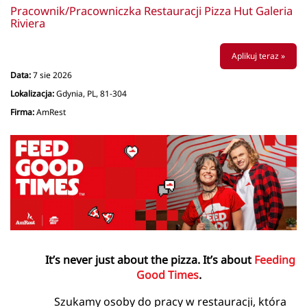
Pracownik/Pracowniczka Restauracji Pizza Hut Galeria
Riviera
Aplikuj teraz »
Data:
7 sie 2026
Lokalizacja:
Gdynia, PL, 81-304
Firma:
AmRest
It’s never just about the pizza. It’s about
Feeding
Good Times
.
Szukamy osoby do pracy w restauracji, która