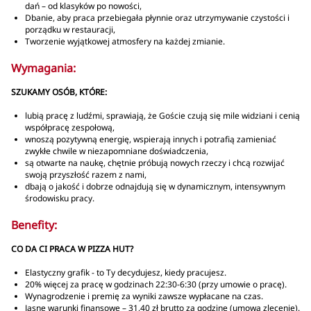
dań – od klasyków po nowości,
Dbanie, aby praca przebiegała płynnie oraz utrzymywanie czystości i
porządku w restauracji,
Tworzenie wyjątkowej atmosfery na każdej zmianie.
Wymagania:
SZUKAMY OSÓB, KTÓRE:
lubią pracę z ludźmi, sprawiają, że Goście czują się mile widziani i cenią
współpracę zespołową,
wnoszą pozytywną energię, wspierają innych i potrafią zamieniać
zwykłe chwile w niezapomniane doświadczenia,
są otwarte na naukę, chętnie próbują nowych rzeczy i chcą rozwijać
swoją przyszłość razem z nami,
dbają o jakość i dobrze odnajdują się w dynamicznym, intensywnym
środowisku pracy.
Benefity:
CO DA CI PRACA W PIZZA HUT?
Elastyczny grafik - to Ty decydujesz, kiedy pracujesz.
20% więcej za pracę w godzinach 22:30-6:30 (przy umowie o pracę).
Wynagrodzenie i premię za wyniki zawsze wypłacane na czas.
Jasne warunki finansowe – 31,40 zł brutto za godzinę (umowa zlecenie).