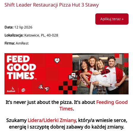
Shift Leader Restauracji Pizza Hut 3 Stawy
Aplikuj teraz »
Data:
12 lip 2026
Lokalizacja:
Katowice, PL, 40-028
Firma:
AmRest
It’s never just about the pizza. It’s about
Feeding Good
Times
.
Szukamy
Lidera/Liderki Zmiany
, który/a wniesie serce,
energię i szczyptę dobrej zabawy do każdej zmiany.