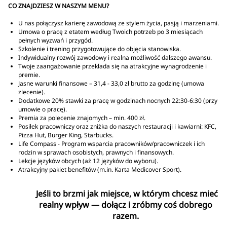
CO ZNAJDZIESZ W NASZYM MENU?
U nas połączysz karierę zawodową ze stylem życia, pasją i marzeniami.
Umowa o pracę z etatem według Twoich potrzeb po 3 miesiącach
pełnych wyzwań i przygód.
Szkolenie i trening przygotowujące do objęcia stanowiska.
Indywidualny rozwój zawodowy i realna możliwość dalszego awansu.
Twoje zaangażowanie przekłada się na atrakcyjne wynagrodzenie i
premie.
Jasne warunki finansowe – 31,4 - 33,0 zł brutto za godzinę (umowa
zlecenie).
Dodatkowe 20% stawki za pracę w godzinach nocnych 22:30-6:30 (przy
umowie o pracę).
Premia za polecenie znajomych – min. 400 zł.
Posiłek pracowniczy oraz zniżka do naszych restauracji i kawiarni: KFC,
Pizza Hut, Burger King, Starbucks.
Life Compass - Program wsparcia pracowników/pracowniczek i ich
rodzin w sprawach osobistych, prawnych i finansowych.
Lekcje języków obcych (aż 12 języków do wyboru).
Atrakcyjny pakiet benefitów (m.in. Karta Medicover Sport).
Jeśli to brzmi jak miejsce, w którym chcesz mieć
realny wpływ — dołącz i zróbmy coś dobrego
razem.