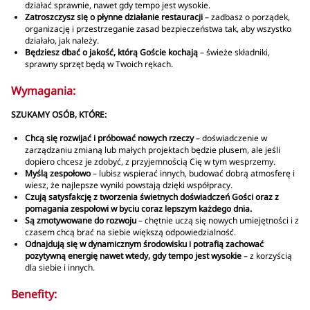
działać sprawnie, nawet gdy tempo jest wysokie.
Zatroszczysz się o płynne działanie restauracji
– zadbasz o porządek,
organizację i przestrzeganie zasad bezpieczeństwa tak, aby wszystko
działało, jak należy.
Będziesz dbać o jakość, którą Goście kochają
– świeże składniki,
sprawny sprzęt będą w Twoich rękach.
Wymagania:
SZUKAMY OSÓB, KTÓRE:
Chcą się rozwijać i próbować nowych rzeczy
– doświadczenie w
zarządzaniu zmianą lub małych projektach będzie plusem, ale jeśli
dopiero chcesz je zdobyć, z przyjemnością Cię w tym wesprzemy.
Myślą zespołowo
– lubisz wspierać innych, budować dobrą atmosferę i
wiesz, że najlepsze wyniki powstają dzięki współpracy.
Czują satysfakcję z tworzenia świetnych doświadczeń Gości oraz z
pomagania zespołowi w byciu coraz lepszym każdego dnia.
Są zmotywowane do rozwoju
– chętnie uczą się nowych umiejętności i z
czasem chcą brać na siebie większą odpowiedzialność.
Odnajdują się w dynamicznym środowisku i potrafią zachować
pozytywną energię nawet wtedy, gdy tempo jest wysokie
– z korzyścią
dla siebie i innych.
Benefity: