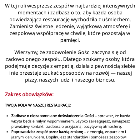
W tej roli wesprzesz zespół w najbardziej intensywnych
momentach i zadbasz o to, aby każda osoba
odwiedzająca restaurację wychodziła z uśmiechem.
Zamienisz świetne jedzenie, wyjątkową atmosferę i
zespołową współpracę w chwile, które pozostają w
pamięci.
Wierzymy, że zadowolenie Gości zaczyna się od
zadowolonego zespołu. Dlatego szukamy osoby, która
podejmuje decyzje z empatią, działa z pewnością siebie
i nie przestaje szukać sposobów na rozwój — naszej
pizzy, naszych ludzi i naszego biznesu.
Zakres obowiązków:
TWOJA ROLA W NASZEJ RESTAURACJI:
Zadbasz o niezapomniane doświadczenia Gości
– sprawisz, że każda
wizyta będzie miłym wspomnieniem. Szybko zareagujesz, nawiążesz
prawdziwy kontakt i zadbasz o przyjazną, pozytywną atmosferę.
Poprowadzisz zespół przez każdą zmianę
– z energią, wsparciem i
jasnym kierunkiem. Dopilnujesz standardów i pomożesz zespołowi