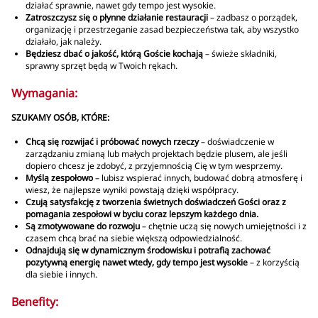
działać sprawnie, nawet gdy tempo jest wysokie.
Zatroszczysz się o płynne działanie restauracji
– zadbasz o porządek,
organizację i przestrzeganie zasad bezpieczeństwa tak, aby wszystko
działało, jak należy.
Będziesz dbać o jakość, którą Goście kochają
– świeże składniki,
sprawny sprzęt będą w Twoich rękach.
Wymagania:
SZUKAMY OSÓB, KTÓRE:
Chcą się rozwijać i próbować nowych rzeczy
– doświadczenie w
zarządzaniu zmianą lub małych projektach będzie plusem, ale jeśli
dopiero chcesz je zdobyć, z przyjemnością Cię w tym wesprzemy.
Myślą zespołowo
– lubisz wspierać innych, budować dobrą atmosferę i
wiesz, że najlepsze wyniki powstają dzięki współpracy.
Czują satysfakcję z tworzenia świetnych doświadczeń Gości oraz z
pomagania zespołowi w byciu coraz lepszym każdego dnia.
Są zmotywowane do rozwoju
– chętnie uczą się nowych umiejętności i z
czasem chcą brać na siebie większą odpowiedzialność.
Odnajdują się w dynamicznym środowisku i potrafią zachować
pozytywną energię nawet wtedy, gdy tempo jest wysokie
– z korzyścią
dla siebie i innych.
Benefity: