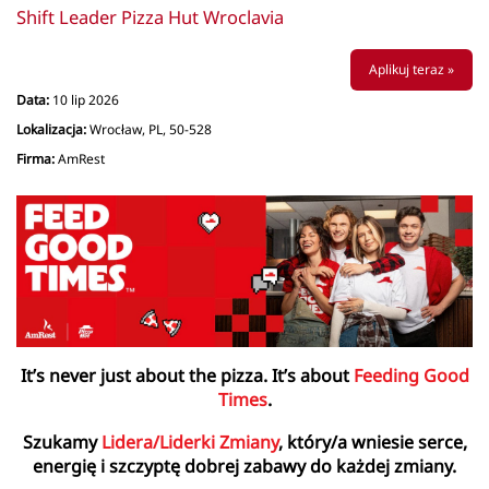
Shift Leader Pizza Hut Wroclavia
Aplikuj teraz »
Data:
10 lip 2026
Lokalizacja:
Wrocław, PL, 50-528
Firma:
AmRest
It’s never just about the pizza. It’s about
Feeding Good
Times
.
Szukamy
Lidera/Liderki Zmiany
, który/a wniesie serce,
energię i szczyptę dobrej zabawy do każdej zmiany.