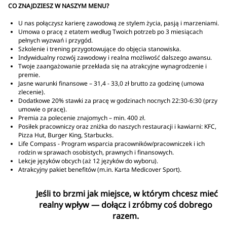
CO ZNAJDZIESZ W NASZYM MENU?
U nas połączysz karierę zawodową ze stylem życia, pasją i marzeniami.
Umowa o pracę z etatem według Twoich potrzeb po 3 miesiącach
pełnych wyzwań i przygód.
Szkolenie i trening przygotowujące do objęcia stanowiska.
Indywidualny rozwój zawodowy i realna możliwość dalszego awansu.
Twoje zaangażowanie przekłada się na atrakcyjne wynagrodzenie i
premie.
Jasne warunki finansowe – 31,4 - 33,0 zł brutto za godzinę (umowa
zlecenie).
Dodatkowe 20% stawki za pracę w godzinach nocnych 22:30-6:30 (przy
umowie o pracę).
Premia za polecenie znajomych – min. 400 zł.
Posiłek pracowniczy oraz zniżka do naszych restauracji i kawiarni: KFC,
Pizza Hut, Burger King, Starbucks.
Life Compass - Program wsparcia pracowników/pracowniczek i ich
rodzin w sprawach osobistych, prawnych i finansowych.
Lekcje języków obcych (aż 12 języków do wyboru).
Atrakcyjny pakiet benefitów (m.in. Karta Medicover Sport).
Jeśli to brzmi jak miejsce, w którym chcesz mieć
realny wpływ — dołącz i zróbmy coś dobrego
razem.