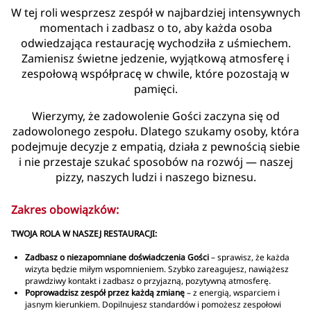
W tej roli wesprzesz zespół w najbardziej intensywnych
momentach i zadbasz o to, aby każda osoba
odwiedzająca restaurację wychodziła z uśmiechem.
Zamienisz świetne jedzenie, wyjątkową atmosferę i
zespołową współpracę w chwile, które pozostają w
pamięci.
Wierzymy, że zadowolenie Gości zaczyna się od
zadowolonego zespołu. Dlatego szukamy osoby, która
podejmuje decyzje z empatią, działa z pewnością siebie
i nie przestaje szukać sposobów na rozwój — naszej
pizzy, naszych ludzi i naszego biznesu.
Zakres obowiązków:
TWOJA ROLA W NASZEJ RESTAURACJI:
Zadbasz o niezapomniane doświadczenia Gości
– sprawisz, że każda
wizyta będzie miłym wspomnieniem. Szybko zareagujesz, nawiążesz
prawdziwy kontakt i zadbasz o przyjazną, pozytywną atmosferę.
Poprowadzisz zespół przez każdą zmianę
– z energią, wsparciem i
jasnym kierunkiem. Dopilnujesz standardów i pomożesz zespołowi