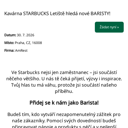
Kavárna STARBUCKS Letiště hledá nové BARISTY!
Žádat nyní »
Datum:
30. 7. 2026
Místo:
Praha, CZ, 16008
Firma:
AmRest
Ve Starbucks nejsi jen zaměstnanec – jsi součástí
něčeho většího. U nás tě čeká přijetí, výzvy i inspirace.
Tvůj hlas tu má váhu, protože jsi součástí našeho
příběhu.
Přidej se k nám jako Barista!
Budeš tím, kdo vytváří nezapomenutelný zážitek pro
naše zákazníky. Pomocí svých dovedností budeš
připravovat nápoje a produkty s péčí a v nejlepší