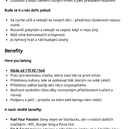
Zůstáváš v klidu i během rušných směn a jdeš příkladem ostatním
Bude se ti u nás dařit, pokud:
Se rychle učíš a nebojíš se nových věcí – předchozí zkušenosti nejsou
nutné
Rozumíš pokynům a nebojíš se zeptat, když si nejsi jistý
Máš silné komunikační schopnosti
Jsi týmový hráč a rád buduješ vztahy
Benefity
Here you belong
Mzda od 170 Kč / hod
Práci pro ikonickou značku, která staví lidi na první místo.
Přátelskou kulturu, kde se potkávají lidé, kterým na sobě záleží.
Příležitost udělat každý den něco smysluplného.
Možnost osobního růstu díky rozmanitým příležitostem k učení a
rozvoji.
Podporu a péči – protože na tvém well-beingu nám záleží.
A navíc skvělé benefity:
Fuel Your Passion
: Slevy nejen ve Starbucks, ale i v našich dalších
značkách – KFC, Burger King a Pizza Hut