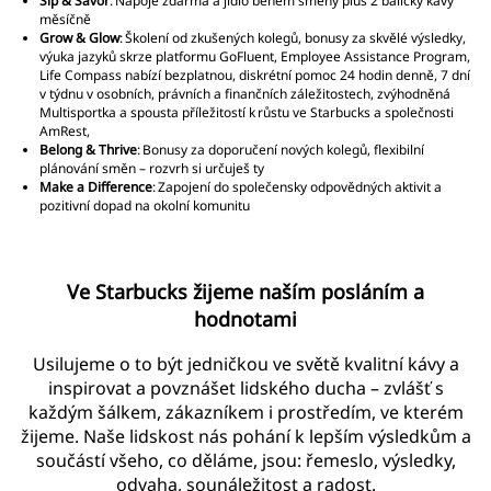
Sip & Savor
: Nápoje zdarma a jídlo během směny plus 2 balíčky kávy
měsíčně
Grow & Glow
: Školení od zkušených kolegů, bonusy za skvělé výsledky,
výuka jazyků skrze platformu GoFluent, Employee Assistance Program,
Life Compass nabízí bezplatnou, diskrétní pomoc 24 hodin denně, 7 dní
v týdnu v osobních, právních a finančních záležitostech, zvýhodněná
Multisportka a spousta příležitostí k růstu ve Starbucks a společnosti
AmRest,
Belong & Thrive
: Bonusy za doporučení nových kolegů, flexibilní
plánování směn – rozvrh si určuješ ty
Make a Difference
: Zapojení do společensky odpovědných aktivit a
pozitivní dopad na okolní komunitu
Ve Starbucks žijeme naším posláním a
hodnotami
Usilujeme o to být jedničkou ve světě kvalitní kávy a
inspirovat a povznášet lidského ducha – zvlášť s
každým šálkem, zákazníkem i prostředím, ve kterém
žijeme. Naše lidskost nás pohání k lepším výsledkům a
součástí všeho, co děláme, jsou: řemeslo, výsledky,
odvaha, sounáležitost a radost.