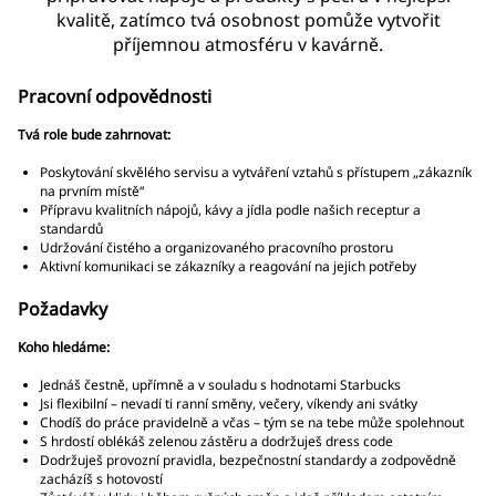
kvalitě, zatímco tvá osobnost pomůže vytvořit
příjemnou atmosféru v kavárně.
Pracovní odpovědnosti
Tvá role bude zahrnovat:
Poskytování skvělého servisu a vytváření vztahů s přístupem „zákazník
na prvním místě“
Přípravu kvalitních nápojů, kávy a jídla podle našich receptur a
standardů
Udržování čistého a organizovaného pracovního prostoru
Aktivní komunikaci se zákazníky a reagování na jejich potřeby
Požadavky
Koho hledáme:
Jednáš čestně, upřímně a v souladu s hodnotami Starbucks
Jsi flexibilní – nevadí ti ranní směny, večery, víkendy ani svátky
Chodíš do práce pravidelně a včas – tým se na tebe může spolehnout
S hrdostí oblékáš zelenou zástěru a dodržuješ dress code
Dodržuješ provozní pravidla, bezpečnostní standardy a zodpovědně
zacházíš s hotovostí