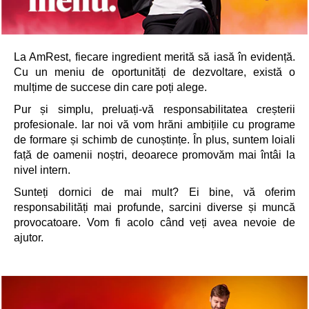
La AmRest, fiecare ingredient merită să iasă în evidență.
Cu un meniu de oportunități de dezvoltare, există o
mulțime de succese din care poți alege.
Pur și simplu, preluați-vă responsabilitatea creșterii
profesionale. Iar noi vă vom hrăni ambițiile cu programe
de formare și schimb de cunoștințe. În plus, suntem loiali
față de oamenii noștri, deoarece promovăm mai întâi la
nivel intern.
Sunteți dornici de mai mult? Ei bine, vă oferim
responsabilități mai profunde, sarcini diverse și muncă
provocatoare. Vom fi acolo când veți avea nevoie de
ajutor.