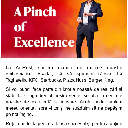
La AmRest, suntem mândri de mărcile noastre
emblematice. Așadar, să vă spunem câteva: La
Tagliatella, KFC, Starbucks, Pizza Hut și Burger King.
Și voi puteți face parte din istoria noastră de realizări și
stabilitate. Ingredientul nostru secret se află în centrele
noastre de excelență și inovare. Acolo unde suntem
mereu orientați spre viitor și ne străduim să ne depășim
pe noi înșine.
Rețeta perfectă pentru a lansa succesul și pentru a obține