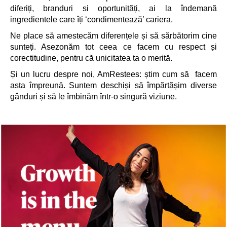
diferiți, branduri si oportunități, ai la îndemană
ingredientele care îți ‘condimentează’ cariera.
Ne place să amestecăm diferențele și să sărbătorim cine
sunteți. Asezonăm tot ceea ce facem cu respect și
corectitudine, pentru că unicitatea ta o merită.
Și un lucru despre noi, AmRestees: știm cum să facem
asta împreună. Suntem deschiși să împărtășim diverse
gânduri și să le îmbinăm într-o singură viziune.