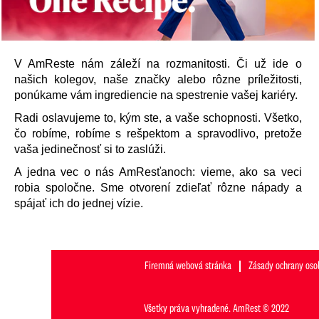
V AmReste nám záleží na rozmanitosti. Či už ide o
našich kolegov, naše značky alebo rôzne príležitosti,
ponúkame vám ingrediencie na spestrenie vašej kariéry.
Radi oslavujeme to, kým ste, a vaše schopnosti. Všetko,
čo robíme, robíme s rešpektom a spravodlivo, pretože
vaša jedinečnosť si to zaslúži.
A jedna vec o nás AmResťanoch: vieme, ako sa veci
robia spoločne. Sme otvorení zdieľať rôzne nápady a
spájať ich do jednej vízie.
Firemná webová stránka
Zásady ochrany oso
Všetky práva vyhradené. AmRest © 2022