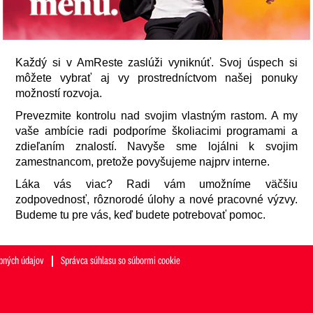
Každý si v AmReste zaslúži vyniknúť. Svoj úspech si
môžete vybrať aj vy prostredníctvom našej ponuky
možností rozvoja.
Prevezmite kontrolu nad svojim vlastným rastom. A my
vaše ambície radi podporíme školiacimi programami a
zdieľaním znalostí. Navyše sme lojálni k svojim
zamestnancom, pretože povyšujeme najprv interne.
Láka vás viac? Radi vám umožníme väčšiu
zodpovednosť, rôznorodé úlohy a nové pracovné výzvy.
Budeme tu pre vás, keď budete potrebovať pomoc.
bných údajov
Správca súhlasu so súbormi cookie