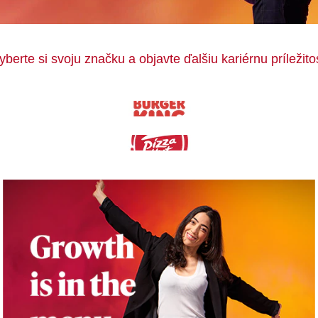
yberte si svoju značku a objavte ďalšiu kariérnu príležito