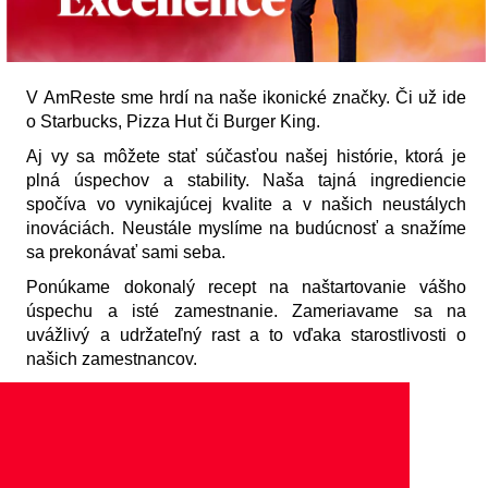
V AmReste sme hrdí na naše ikonické značky. Či už ide
o Starbucks, Pizza Hut či Burger King.
Aj vy sa môžete stať súčasťou našej histórie, ktorá je
plná úspechov a stability. Naša tajná ingrediencie
spočíva vo vynikajúcej kvalite a v našich neustálych
inováciách. Neustále myslíme na budúcnosť a snažíme
sa prekonávať sami seba.
Ponúkame dokonalý recept na naštartovanie vášho
úspechu a isté zamestnanie. Zameriavame sa na
uvážlivý a udržateľný rast a to vďaka starostlivosti o
našich zamestnancov.