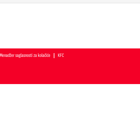
Menadžer saglasnosti za kolačiće
KFC