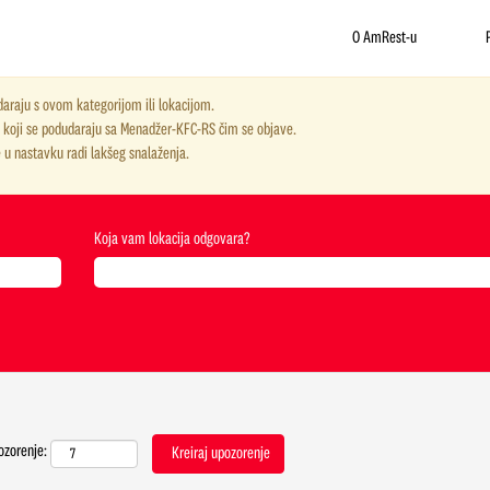
O AmRest-u
araju s ovom kategorijom ili lokacijom.
ve koji se podudaraju sa Menadžer-KFC-RS čim se objave.
 u nastavku radi lakšeg snalaženja.
Koja vam lokacija odgovara?
ozorenje: