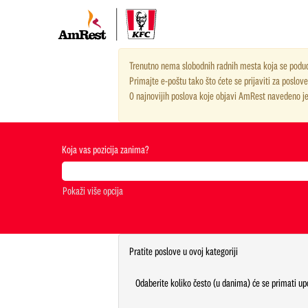
Menadžer-
Trenutno nema slobodnih radnih mesta koja se podud
KFC-
Primajte e-poštu tako što ćete se prijaviti za poslo
RS
0 najnovijih poslova koje objavi AmRest navedeno je
Koja vas pozicija zanima?
Pokaži više opcija
Pratite poslove u ovoj kategoriji
Odaberite koliko često (u danima) će se primati up