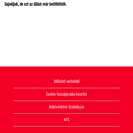
Sajnáljuk, de ezt az állást már betöltötték.
Vállalati weboldal
Cookie hozzájárulás-kezelés
Adatvédelmi Szabályzat
KFC