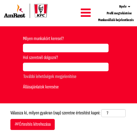
Nyelv
Profil megtekintése
Munkavállaló bejelentkezés
Milyen munkakört keresel?
Hol szeretnél dolgozni?
További lehetőségek megjelenítése
Válassza ki, milyen gyakran (nap) szeretne értesítést kapni:
Értesítés létrehozása