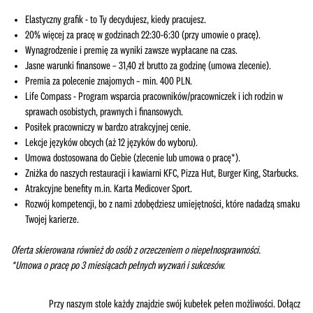
Elastyczny grafik - to Ty decydujesz, kiedy pracujesz.
20% więcej za pracę w godzinach 22:30-6:30 (przy umowie o pracę).
Wynagrodzenie i premię za wyniki zawsze wypłacane na czas.
Jasne warunki finansowe – 31,40 zł brutto za godzinę (umowa zlecenie).
Premia za polecenie znajomych – min. 400 PLN.
Life Compass - Program wsparcia pracowników/pracowniczek i ich rodzin w
sprawach osobistych, prawnych i finansowych.
Posiłek pracowniczy w bardzo atrakcyjnej cenie.
Lekcje języków obcych (aż 12 języków do wyboru).
Umowa dostosowana do Ciebie (zlecenie lub umowa o pracę*).
Zniżka do naszych restauracji i kawiarni KFC, Pizza Hut, Burger King, Starbucks.
Atrakcyjne benefity m.in. Karta Medicover Sport.
Rozwój kompetencji, bo z nami zdobędziesz umiejętności, które nadadzą smaku
Twojej karierze.
Oferta skierowana również do osób z orzeczeniem o niepełnosprawności.
*Umowa o pracę po 3 miesiącach pełnych wyzwań i sukcesów.
Przy naszym stole każdy znajdzie swój kubełek pełen możliwości. Dołącz