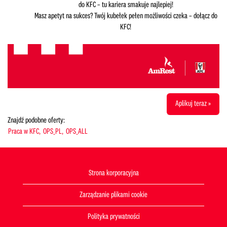
do KFC – tu kariera smakuje najlepiej!
Masz apetyt na sukces? Twój kubełek pełen możliwości czeka – dołącz do
KFC!
Aplikuj teraz »
Znajdź podobne oferty:
Praca w KFC,
OPS_PL,
OPS_ALL
Strona korporacyjna
Zarządzanie plikami cookie
Polityka prywatności