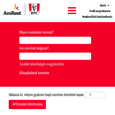
Nyelv
Profil megtekintése
Munkavállaló bejelentkezés
Milyen munkakört keresel?
Hol szeretnél dolgozni?
További lehetőségek megjelenítése
Válassza ki, milyen gyakran (nap) szeretne értesítést kapni:
Értesítés létrehozása