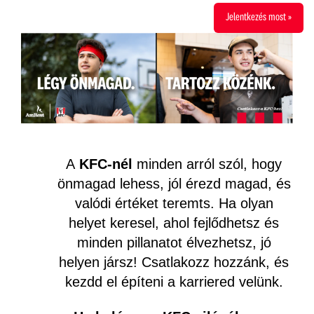
Jelentkezés most »
A
KFC-nél
minden arról szól, hogy
önmagad lehess, jól érezd magad, és
valódi értéket teremts. Ha olyan
helyet keresel, ahol fejlődhetsz és
minden pillanatot élvezhetsz, jó
helyen jársz! Csatlakozz hozzánk, és
kezdd el építeni a karriered velünk.