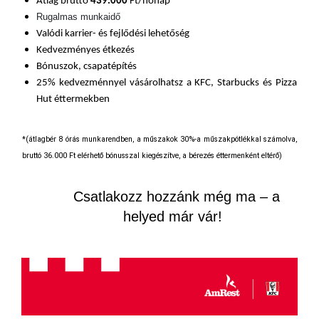
Átlag bruttó
439
.000
Ft/hónap*
Rugalmas munkaidő
Valódi karrier- és fejlődési lehetőség
Kedvezményes étkezés
Bónuszok, csapatépítés
25% kedvezménnyel vásárolhatsz a KFC, Starbucks és Pizza
Hut éttermekben
*(átlagbér 8 órás munkarendben, a műszakok 30%-a műszakpótlékkal számolva,
bruttó 36.000 Ft elérhető bónusszal kiegészítve, a bérezés éttermenként eltérő)
Csatlakozz hozzánk még ma – a
helyed már vár!