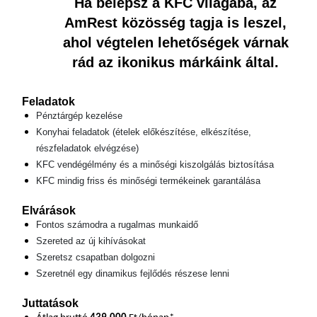
Ha belépsz a KFC világába, az
AmRest közösség tagja is leszel,
ahol végtelen lehetőségek várnak
rád az ikonikus márkáink által.
Feladatok
Pénztárgép kezelése
Konyhai feladatok (ételek előkészítése, elkészítése,
részfeladatok elvégzése)
KFC vendégélmény és a minőségi kiszolgálás biztosítása
KFC mindig friss és minőségi termékeinek garantálása
Elvárások
Fontos számodra a rugalmas munkaidő
Szereted az új kihívásokat
Szeretsz csapatban dolgozni
Szeretnél egy dinamikus fejlődés részese lenni
Juttatások