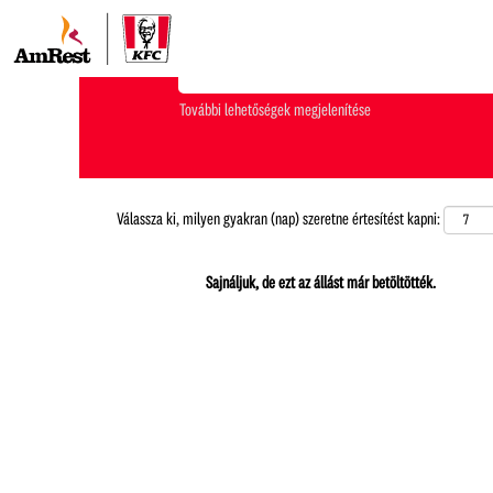
Milyen munkakört keresel?
További lehetőségek megjelenítése
Válassza ki, milyen gyakran (nap) szeretne értesítést kapni:
Sajnáljuk, de ezt az állást már betöltötték.