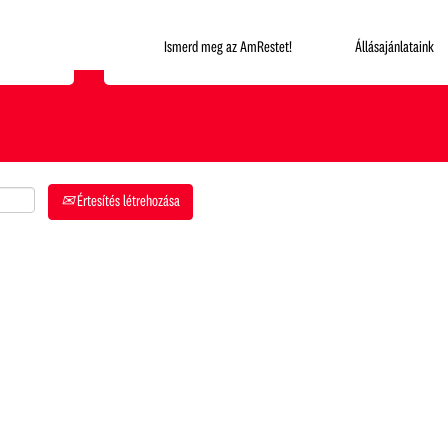
Hol szeretnél dolgozni?
Ismerd meg az AmRestet!
Állásajánlataink
Értesítés létrehozása