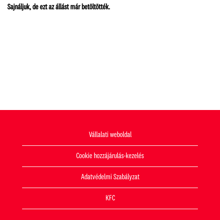
Sajnáljuk, de ezt az állást már betöltötték.
Vállalati weboldal
Cookie hozzájárulás-kezelés
Adatvédelmi Szabályzat
KFC