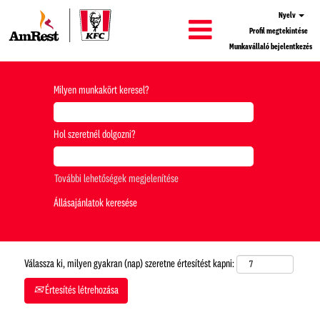
Nyelv
Profil megtekintése
Munkavállaló bejelentkezés
Milyen munkakört keresel?
Hol szeretnél dolgozni?
További lehetőségek megjelenítése
Válassza ki, milyen gyakran (nap) szeretne értesítést kapni:
Értesítés létrehozása