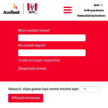
Nyelv
Profil megtekintése
Munkavállaló bejelentkezés
Milyen munkakört keresel?
Hol szeretnél dolgozni?
További lehetőségek megjelenítése
Válassza ki, milyen gyakran (nap) szeretne értesítést kapni:
Értesítés létrehozása