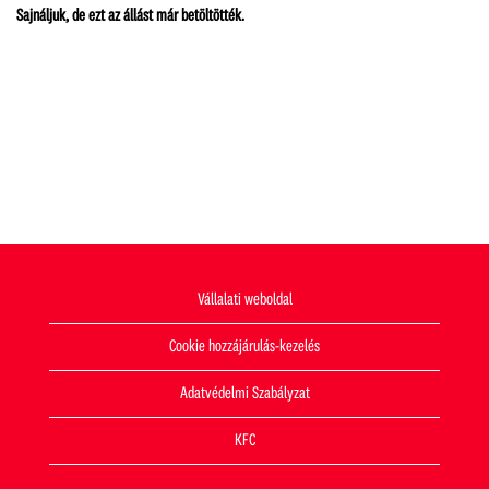
Sajnáljuk, de ezt az állást már betöltötték.
Vállalati weboldal
Cookie hozzájárulás-kezelés
Adatvédelmi Szabályzat
KFC