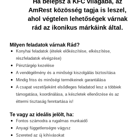
Ha belépsz a KFC világába, az
AmRest közösség tagja is leszel,
ahol végtelen lehetőségek várnak
rád az ikonikus márkáink által.
Milyen feladatok várnak Rád?
Konyhai feladatok (ételek előkészítése, elkészítése,
részfeladatok elvégzése)
Pénztárgép kezelése
A vendégélmény és a minőségi kiszolgálás biztosítása
Mindig friss és minőségi termékeinek garantálása
A csapat vezetőjeként elsődleges feladatod lesz a többiek
támogatása, koordinálása, a készletek ellenőrzése és az
éttermi tisztaság fenntartása is!
Te vagy az ideális jelölt, ha:
Fontos számodra a rugalmas munkaidő
Anyagi függetlenségre vágysz
Szereted az új kihívásokat