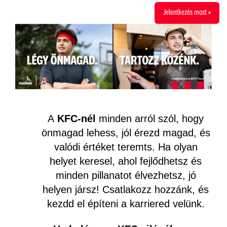
Jelentkezés most »
A
KFC-nél
minden arról szól, hogy
önmagad lehess, jól érezd magad, és
valódi értéket teremts. Ha olyan
helyet keresel, ahol fejlődhetsz és
minden pillanatot élvezhetsz, jó
helyen jársz! Csatlakozz hozzánk, és
kezdd el építeni a karriered velünk.