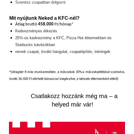
Szeretsz csapatban dolgozni
Mit nyújtunk Neked a KFC-nél?
Átlag bruttó
458.000
Ft/hónap*
Kedvezményes étkezés
25%-os kedvezmény a KFC, Pizza Hut éttermekben és
Starbucks kávézókban
remek csapat, kiváló hangulat, csapatépítés, tréningek
*(átlagbér 8 órás munkarendben, a műszakok 30%-a műszakpótlékkal számolva,
bruttó 36.000 Ft elérhető bónusszal kiegészítve, a bérezés éttermenként eltérő)
Csatlakozz hozzánk még ma – a
helyed már vár!