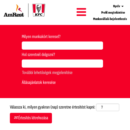
Nyelv
Profil megtekintése
Munkavállaló bejelentkezés
Milyen munkakört keresel?
Hol szeretnél dolgozni?
További lehetőségek megjelenítése
Válassza ki, milyen gyakran (nap) szeretne értesítést kapni:
Értesítés létrehozása