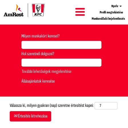
Nyelv
Profil megtekintése
Munkavállaló bejelentkezés
Milyen munkakört keresel?
Hol szeretnél dolgozni?
További lehetőségek megjelenítése
Válassza ki, milyen gyakran (nap) szeretne értesítést kapni:
Értesítés létrehozása