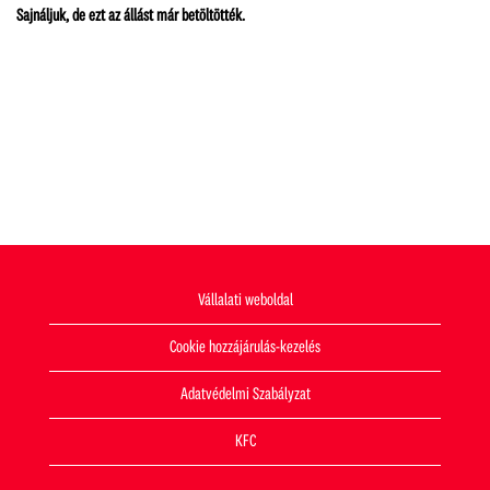
Sajnáljuk, de ezt az állást már betöltötték.
Vállalati weboldal
Cookie hozzájárulás-kezelés
Adatvédelmi Szabályzat
KFC