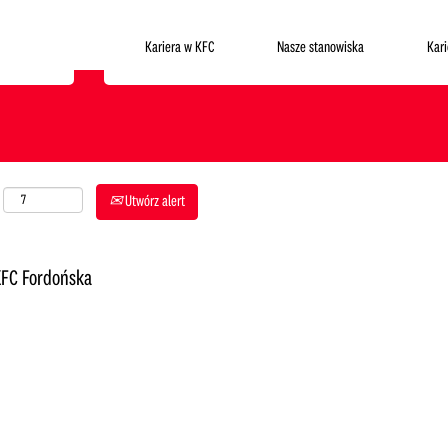
Gdzie chcesz pracować?
Kariera w KFC
Nasze stanowiska
Kar
Utwórz alert
KFC Fordońska