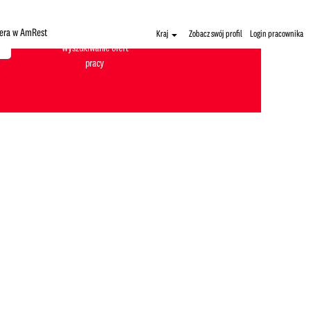
iera w AmRest
Kraj
Zobacz swój profil
Login pracownika