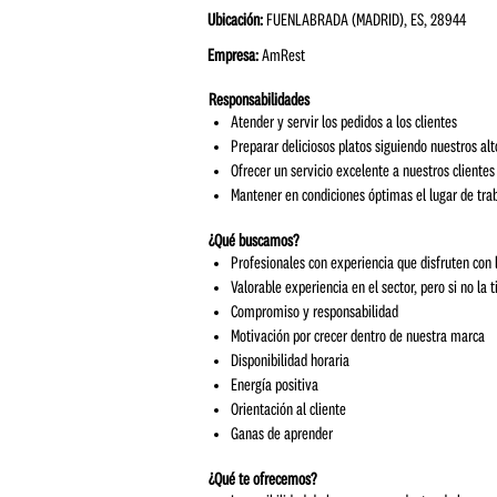
Ubicación:
FUENLABRADA (MADRID), ES, 28944
Empresa:
AmRest
Responsabilidades
Atender y servir los pedidos a los clientes
Preparar deliciosos platos siguiendo nuestros al
Ofrecer un servicio excelente a nuestros cliente
Mantener en condiciones óptimas el lugar de tra
¿Qué buscamos?
Profesionales con experiencia que disfruten con l
Valorable experiencia en el sector, pero si no la
Compromiso y responsabilidad
Motivación por crecer dentro de nuestra marca
Disponibilidad horaria
Energía positiva
Orientación al cliente
Ganas de aprender
¿Qué te ofrecemos?