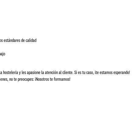
tos estándares de calidad
s
bajo
a hostelería y les apasione la atención al cliente. Si es tu caso, ¡te estamos esperando!
 tienes, no te preocupes: ¡Nosotros te formamos!