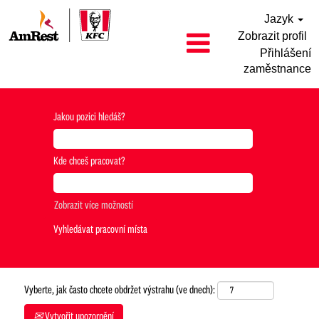
Jazyk
Zobrazit profil
Přihlášení
zaměstnance
Jakou pozici hledáš?
Kde chceš pracovat?
Zobrazit více možností
Vyberte, jak často chcete obdržet výstrahu (ve dnech):
Vytvořit upozornění