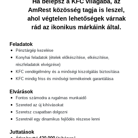
Ha belépsz a KFC világába, az
AmRest közösség tagja is leszel,
ahol végtelen lehetőségek várnak
rád az ikonikus márkáink által.
Feladatok
Pénztárgép kezelése
Konyhai feladatok (ételek előkészítése, elkészítése,
részfeladatok elvégzése)
KFC vendégélmény és a minőségi kiszolgálás biztosítása
KFC mindig friss és minőségi termékeinek garantálása
Elvárások
Fontos számodra a rugalmas munkaidő
Szereted az új kihívásokat
Szeretsz csapatban dolgozni
Szeretnél egy dinamikus fejlődés részese lenni
Juttatások