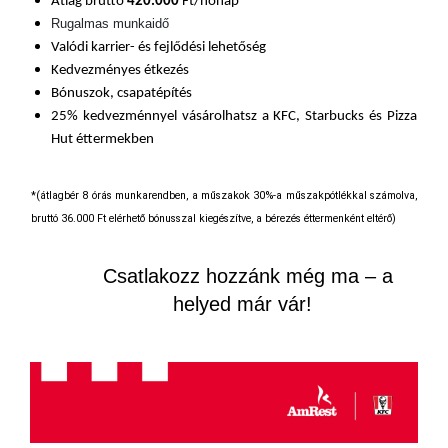
Átlag bruttó
420
.000
Ft/hónap*
Rugalmas munkaidő
Valódi karrier- és fejlődési lehetőség
Kedvezményes étkezés
Bónuszok, csapatépítés
25% kedvezménnyel vásárolhatsz a KFC, Starbucks és Pizza
Hut éttermekben
*(átlagbér 8 órás munkarendben, a műszakok 30%-a műszakpótlékkal számolva,
bruttó 36.000 Ft elérhető bónusszal kiegészítve, a bérezés éttermenként eltérő)
Csatlakozz hozzánk még ma – a
helyed már vár!