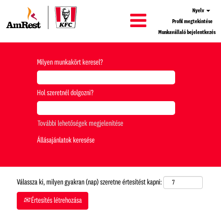
Nyelv
Profil megtekintése
Munkavállaló bejelentkezés
Milyen munkakört keresel?
Hol szeretnél dolgozni?
További lehetőségek megjelenítése
Válassza ki, milyen gyakran (nap) szeretne értesítést kapni:
Értesítés létrehozása