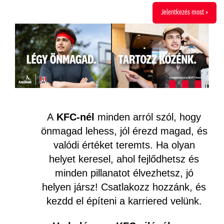
Jelentkezés most »
A
KFC-nél
minden arról szól, hogy
önmagad lehess, jól érezd magad, és
valódi értéket teremts. Ha olyan
helyet keresel, ahol fejlődhetsz és
minden pillanatot élvezhetsz, jó
helyen jársz! Csatlakozz hozzánk, és
kezdd el építeni a karriered velünk.