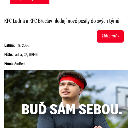
KFC Ladná a KFC Břeclav hledají nové posily do svých týmů!
Žádat nyní »
Datum:
1. 8. 2026
Místo:
Ladná, CZ, 69146
Firma:
AmRest