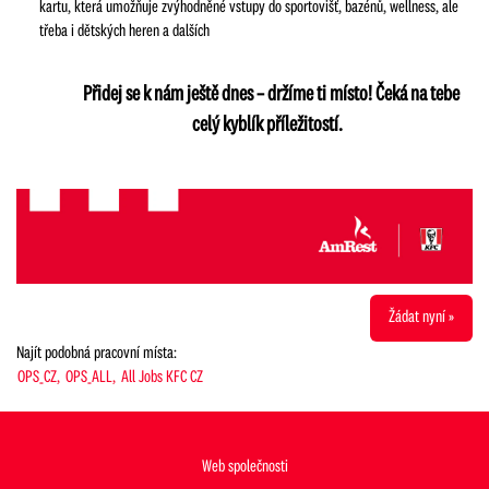
kartu, která umožňuje zvýhodněné vstupy do sportovišť, bazénů, wellness, ale
třeba i dětských heren a dalších
Přidej se k nám ještě dnes – držíme ti místo! Čeká na tebe
celý kyblík příležitostí.
Žádat nyní »
Najít podobná pracovní místa:
OPS_CZ,
OPS_ALL,
All Jobs KFC CZ
Web společnosti