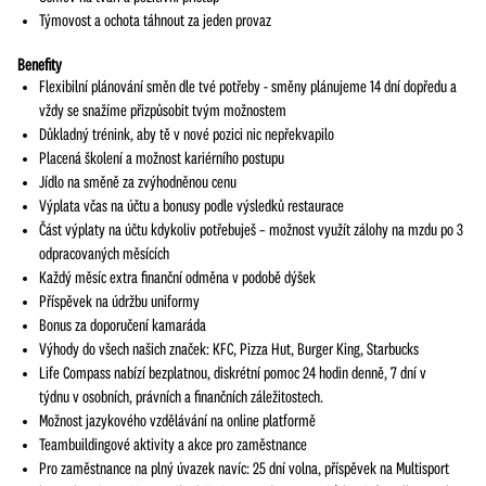
Týmovost a ochota táhnout za jeden provaz
Benefity
Flexibilní plánování směn dle tvé potřeby - směny plánujeme 14 dní dopředu a
vždy se snažíme přizpůsobit tvým možnostem
Důkladný trénink, aby tě v nové pozici nic nepřekvapilo
Placená školení a možnost kariérního postupu
Jídlo na směně za zvýhodněnou cenu
Výplata včas na účtu a bonusy podle výsledků restaurace
Část výplaty na účtu kdykoliv potřebuješ – možnost využít zálohy na mzdu po 3
odpracovaných měsících
Každý měsíc extra finanční odměna v podobě dýšek
Příspěvek na údržbu uniformy
Bonus za doporučení kamaráda
Výhody do všech našich značek: KFC, Pizza Hut, Burger King, Starbucks
Life Compass nabízí bezplatnou, diskrétní pomoc 24 hodin denně, 7 dní v
týdnu v osobních, právních a finančních záležitostech.
Možnost jazykového vzdělávání na online platformě
Teambuildingové aktivity a akce pro zaměstnance
Pro zaměstnance na plný úvazek navíc: 25 dní volna, příspěvek na Multisport