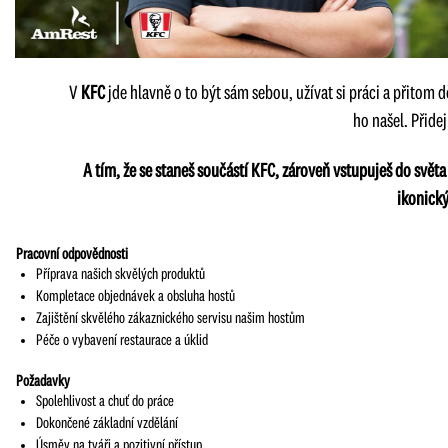
V
KFC
jde hlavně o to být sám sebou, užívat si práci a přitom 
ho našel. Přide
A tím, že se staneš součástí KFC, zároveň vstupuješ do svět
ikonick
Pracovní odpovědnosti
Příprava našich skvělých produktů
Kompletace objednávek a obsluha hostů
Zajištění skvělého zákaznického servisu našim hostům
Péče o vybavení restaurace a úklid
Požadavky
Spolehlivost a chuť do práce
Dokončené základní vzdělání
Úsměv na tváři a pozitivní přístup