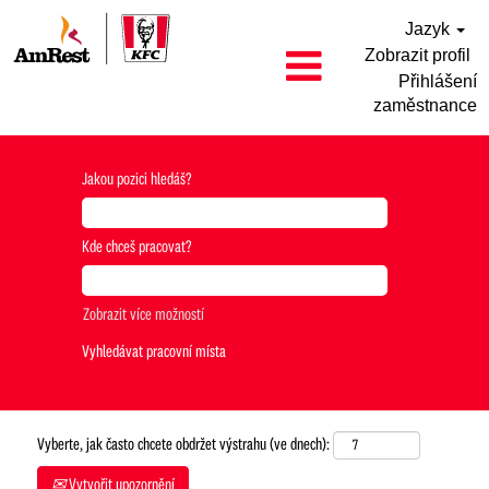
Jazyk
Zobrazit profil
Přihlášení
zaměstnance
Jakou pozici hledáš?
Kde chceš pracovat?
Zobrazit více možností
Vyberte, jak často chcete obdržet výstrahu (ve dnech):
Vytvořit upozornění