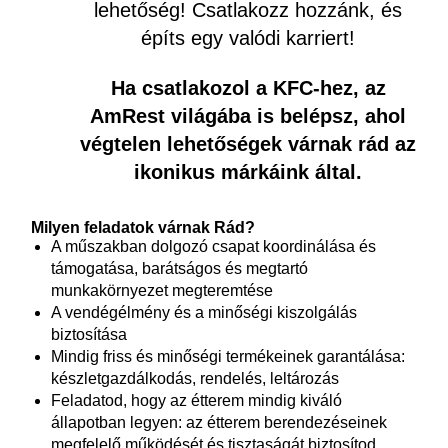
lehetőség! Csatlakozz hozzánk, és
építs egy valódi karriert!
Ha csatlakozol a KFC-hez, az
AmRest világába is belépsz, ahol
végtelen lehetőségek várnak rád az
ikonikus márkáink által.
Milyen feladatok várnak Rád?
A műszakban dolgozó csapat koordinálása és
támogatása, barátságos és megtartó
munkakörnyezet megteremtése
A vendégélmény és a minőségi kiszolgálás
biztosítása
Mindig friss és minőségi termékeinek garantálása:
készletgazdálkodás, rendelés, leltározás
Feladatod, hogy az étterem mindig kiváló
állapotban legyen: az étterem berendezéseinek
megfelelő működését és tisztaságát biztosítod