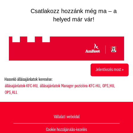
Csatlakozz hozzánk még ma – a
helyed már vár!
Jelentkezés most »
Hasonló állásajánlatok keresése:
állásajánlatok-KFC-HU,
állásajánlatok Manager pozícióra-KFC-HU,
OPS_HU,
OPS_ALL
Vállalati weboldal
Cookie hozzájárulás-kezelés