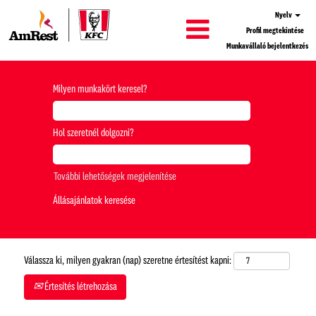
Nyelv
Profil megtekintése
Munkavállaló bejelentkezés
Milyen munkakört keresel?
Hol szeretnél dolgozni?
További lehetőségek megjelenítése
Válassza ki, milyen gyakran (nap) szeretne értesítést kapni:
Értesítés létrehozása