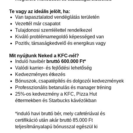
Te vagy az ideális jelölt, ha:
Van tapasztalatod vendéglátás területén
Vezettél már csapatot
Tulajdonosi szemlélettel rendelkezel
Kiváló problémamegoldó képességed van
Pozitív, társaságkedvelő és energikus vagy
Mit nyújtunk Neked a KFC-nél?
Induló havibér
bruttó 600.000 Ft*
Valódi karrier- és fejlődési lehetőség
Kedvezményes étkezés
Bónuszok, csapatépítés és dolgozói kedvezmények
Professzionális betanulás és manager tréning
25%-os kedvezmény a KFC, Pizza Hut
éttermekben és Starbucks kávézókban
*induló havi bruttó bér, mely cafetériával és
certifikáció után akár bruttó 85.000 Ft
teljesítmányalapú bónusszal egészül ki