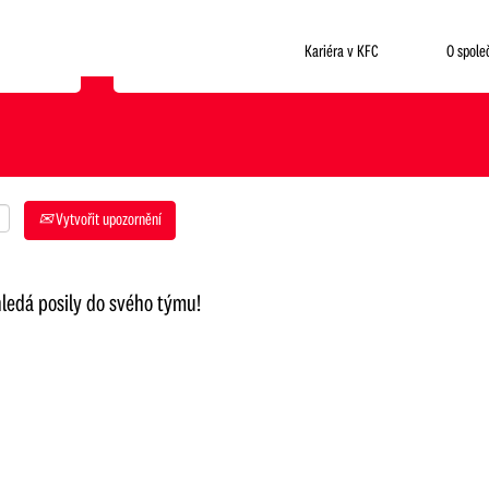
Kde chceš pracovat?
Kariéra v KFC
O spole
Vytvořit upozornění
hledá posily do svého týmu!